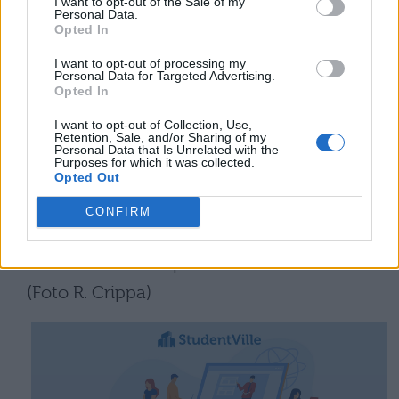
I want to opt-out of the Sale of my
Quando il Sole, la Luna e
Personal Data.
Opted In
la Terra si trovano allineati
in determinate posizioni relative, il disco
I want to opt-out of processing my
Personal Data for Targeted Advertising.
della Luna arriva a nascondere totalmente
Opted In
la vista del Sole per alcuni minuti, lasciando
I want to opt-out of Collection, Use,
Retention, Sale, and/or Sharing of my
sulla Terra una zona d'ombra. In questi
Personal Data that Is Unrelated with the
Purposes for which it was collected.
momenti è possibile osservare più
Opted Out
chiaramente la corona solare, che
CONFIRM
rappresenta l'atmosfera della nostra stella, e
il fenomeno delle protuberanze.
(Foto R. Crippa)