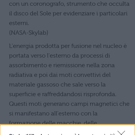
con un coronografo, strumento che occulta
il disco del Sole per evidenziare i particolari
esterni.
(NASA-Skylab)
L'energia prodotta per fusione nel nucleo è
portata verso l'esterno da processi di
assorbimento e riemissione nella zona
radiativa e poi dai moti convettivi del
materiale gassoso che sale verso la
superficie e raffreddandosi risprofonda.
Questi moti generano campi magnetici che
si manifestano all'esterno con la
formazione delle macchie, delle
protuberanze, e di altre forme di attività.