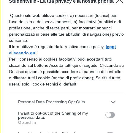
StudentVille -
La tua privacy è la nostra priorità
Questo sito web utilizza cookie: a) necessari (tecnici) per
l'uso del sito e dei servizi annessi; b) facoltativi (analitici e di
profilazione, anche di terze parti, per mostrarti annunci
personalizzati in base alle tue abitudini di navigazione) previo
consenso.
Il loro utilizzo è regolato dalla relativa cookie policy,
leggi
cliccando qui
.
Sequenza dell'eclisse totale di Sole dell'11
Per il consenso ai cookies facoltativi puoi accettarli tutti
cliccando sul bottone Accetta tutti qui di seguito. Cliccando su
luglio 1991, fotografata dal Messico.
Gestisci opzioni è possibile accedere al pannello di controllo
(Foto R. Crippa)
e rifiutare tutti i cookie (anche di profilazione); Se rifiuti tutto,
userai solo i cookie tecnici di default.
Personal Data Processing Opt Outs
I want to opt-out of the Sharing of my
Eclisse totale di Sole
personal data.
Opted In
dell'11 luglio 1991.