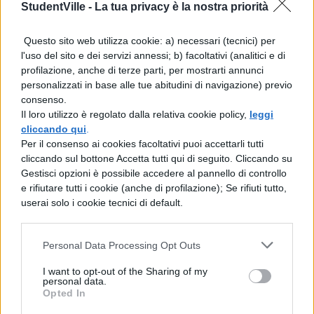
Uguali
, quando hanno lo stesso segno
StudentVille -
La tua privacy è la nostra priorità
e lo stesso modulo (Es: $+5$ e $+5$)
Questo sito web utilizza cookie: a) necessari (tecnici) per
l'uso del sito e dei servizi annessi; b) facoltativi (analitici e di
Opposti
, quando hanno lo stesso
profilazione, anche di terze parti, per mostrarti annunci
modulo e segno diverso (Es: $+5$ e
personalizzati in base alle tue abitudini di navigazione) previo
consenso.
$-5$)
Il loro utilizzo è regolato dalla relativa cookie policy,
leggi
cliccando qui
.
Se due numeri relativi sono positivi è
Per il consenso ai cookies facoltativi puoi accettarli tutti
cliccando sul bottone Accetta tutti qui di seguito. Cliccando su
più grande quello con il modulo più
Gestisci opzioni è possibile accedere al pannello di controllo
grande (Es: $+5 > +3$)
e rifiutare tutti i cookie (anche di profilazione); Se rifiuti tutto,
userai solo i cookie tecnici di default.
Se due numeri relativi sono negativi è
più grande quello con il modulo più
Personal Data Processing Opt Outs
piccolo (Es: $-5 > -7$)
I want to opt-out of the Sharing of my
personal data.
Opted In
$0$ è un numero neutro ed è maggiore di