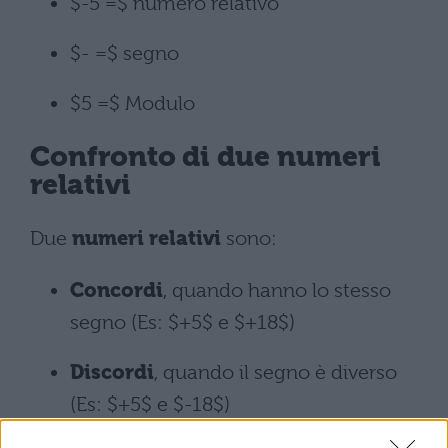
$-5 =$ numero relativo
$- =$ segno
$5 =$ Modulo
Confronto di due numeri
relativi
Due
numeri relativi
sono:
Concordi
, quando hanno lo stesso
segno (Es: $+5$ e $+18$)
Discordi
, quando il segno è diverso
(Es: $+5$ e $-18$)