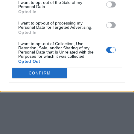
I want to opt-out of the Sale of my
un numero negativo e minore di un
Personal Data.
Opted In
numero positivo. Quindi $-n < 0 < +n$
Una volta che hai compreso cosa sono i
I want to opt-out of processing my
Personal Data for Targeted Advertising.
Opted In
numeri relativi, puoi concentrarti prima
sulle
operazioni con numeri relativi
e
I want to opt-out of Collection, Use,
Retention, Sale, and/or Sharing of my
successivamente sulle
espressioni
Personal Data that Is Unrelated with the
Purposes for which it was collected.
algebriche con numeri relativi
.
Opted Out
CONFIRM