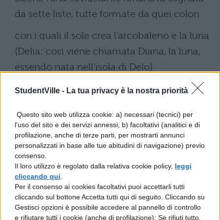
da sette liste, tutte formate da quei colori
con i quali il sole crea l’arcobaleno e la luna
(Delia: così viene chiamata Diana, la luna,
essendo nata nell’isola di Delo)
il suo alone.
StudentVille -
La tua privacy è la nostra priorità
Questi stendardi (formati dalle strisce
Questo sito web utilizza cookie: a) necessari (tecnici) per
luminose) si stendevano indietro oltre
l'uso del sito e dei servizi annessi; b) facoltativi (analitici e di
quanto poteva giungere la mia
profilazione, anche di terze parti, per mostrarti annunci
personalizzati in base alle tue abitudini di navigazione) previo
consenso.
vista; e, a mio avviso, i due stendardi esterni
Il loro utilizzo è regolato dalla relativa cookie policy,
leggi
distavano l’uno dall’altro dieci passi.
cliccando qui
.
Per il consenso ai cookies facoltativi puoi accettarli tutti
Sotto un cielo cosi bello come io
cliccando sul bottone Accetta tutti qui di seguito. Cliccando su
Gestisci opzioni è possibile accedere al pannello di controllo
lo descrivo, procedevano ventiquattro
e rifiutare tutti i cookie (anche di profilazione); Se rifiuti tutto,