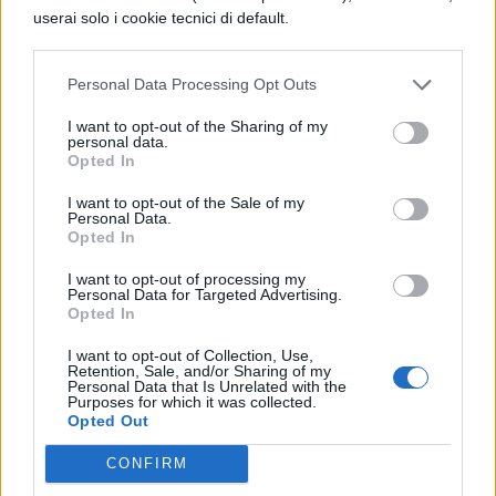
seniori, a due a due, coronati di gigli.
userai solo i cookie tecnici di default.
Tutti cantavano: «Benedetta tu tra le figlie
Personal Data Processing Opt Outs
di Adamo, e benedette siano in eterno le
I want to opt-out of the Sharing of my
tue bellezze! »
personal data.
Opted In
Dopo che lo spazio fiorito e pieno di tenere
erbette sull’altra
I want to opt-out of the Sale of my
Personal Data.
Opted In
sponda di fronte a me fu lasciato libero da
I want to opt-out of processing my
quelle elette persone (che erano andate
Personal Data for Targeted Advertising.
Opted In
innanzi),
I want to opt-out of Collection, Use,
così come nella rotazione
Retention, Sale, and/or Sharing of my
Personal Data that Is Unrelated with the
Purposes for which it was collected.
celeste una costellazione segue un’altra,
Opted Out
dietro di loro sopraggiunsero quattro
CONFIRM
animali, ciascuno dei quali era coronato di