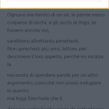
verdi fronde.
Ognuno era fornito di sei ali; le penne erano
cosparse di occhi; e gli occhi di Argo, se
fossero ancora vivi,
sarebbero altrettanto penetranti.
Non sprecherò più versi, lettore, per
descrivere il loro aspetto, perché mi incalza
la
necessità di spendere parole per un altro
argomento, cosicché non posso indugiare
in questo;
ma leggi Ezechiele che li