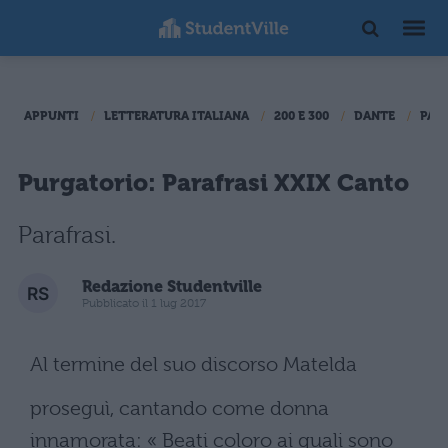
APPUNTI
LETTERATURA ITALIANA
200 E 300
DANTE
PAR
Purgatorio: Parafrasi XXIX Canto
Parafrasi.
Redazione Studentville
Pubblicato il 1 lug 2017
Al termine del suo discorso Matelda
proseguì, cantando come donna
innamorata: « Beati coloro ai quali sono