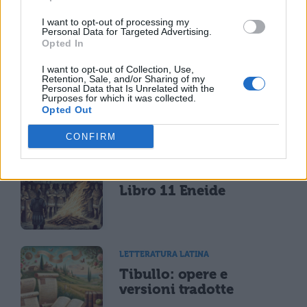
I want to opt-out of processing my
Personal Data for Targeted Advertising.
Opted In
LETTERATURA LATINA
I want to opt-out of Collection, Use,
Riassunto libro per
Retention, Sale, and/or Sharing of my
Personal Data that Is Unrelated with the
libro dell'Eneide
Purposes for which it was collected.
Opted Out
CONFIRM
LETTERATURA LATINA
Riassunto e Analisi
Libro 11 Eneide
LETTERATURA LATINA
Tibullo: opere e
versioni tradotte