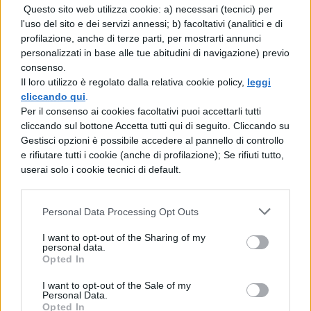
Questo sito web utilizza cookie: a) necessari (tecnici) per
immagine e l'epigrafe?". Gli risposero: "di
l'uso del sito e dei servizi annessi; b) facoltativi (analitici e di
Cesare". Allora disse loro: "Dunque, date a
profilazione, anche di terze parti, per mostrarti annunci
personalizzati in base alle tue abitudini di navigazione) previo
Cesare quel che è di Cesare, e a Dio quel
consenso.
Il loro utilizzo è regolato dalla relativa cookie policy,
leggi
che è di Dio". E udendo rimasero
cliccando qui
.
meravigliati e, lasciatolo, se ne andarono.
Per il consenso ai cookies facoltativi puoi accettarli tutti
cliccando sul bottone Accetta tutti qui di seguito. Cliccando su
Gestisci opzioni è possibile accedere al pannello di controllo
e rifiutare tutti i cookie (anche di profilazione); Se rifiuti tutto,
userai solo i cookie tecnici di default.
Personal Data Processing Opt Outs
TI POTREBBE INTERESSARE
I want to opt-out of the Sharing of my
personal data.
Opted In
LETTERATURA LATINA
I want to opt-out of the Sale of my
La Commedia di Plauto
Personal Data.
Opted In