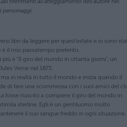
uali riferimenti all’atteggiamento dell’autore nei
ei personaggi
rsi libri da leggere per quest’estate e io sono sta
 è il mio passatempo preferito.
 più è “Il giro del mondo in ottanta giorni”, un
Jules Verne nel 1873.
ma in realtà in tutto il mondo e inizia quando il
ide di fare una scommessa con i suoi amici del cl
 lui fosse riuscito a compiere il giro del mondo in
ntimila sterline. Egli è un gentiluomo molto
 mantenere il suo sangue freddo in ogni situazione,