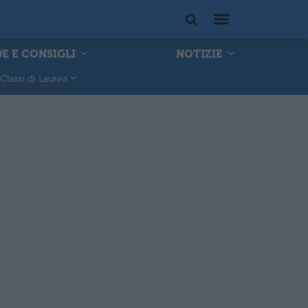
E E CONSIGLI
NOTIZIE
Classi di Laurea