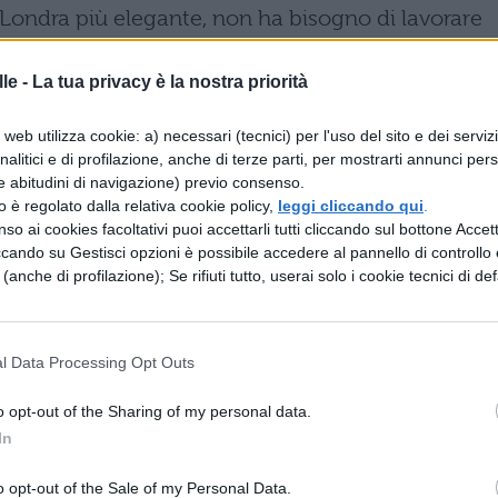
 Londra più elegante, non ha bisogno di lavorare
n cameriere e ha un patrimonio che gli permette
le -
La tua privacy è la nostra priorità
l club crede nell’impresa ma Phileas è sempre pi
web utilizza cookie: a) necessari (tecnici) per l'uso del sito e dei serviz
ide di partire la sera stessa e di farsi accompagna
analitici e di profilazione, anche di terze parti, per mostrarti annunci pers
e abitudini di navigazione) previo consenso.
partout, coprotagonista di questa vicenda, uomo
zzo è regolato dalla relativa cookie policy,
leggi cliccando qui
.
rà per tutta l’avventura.
so ai cookies facoltativi puoi accettarli tutti cliccando sul bottone Accetta
ccando su Gestisci opzioni è possibile accedere al pannello di controllo e
eripezie.
e (anche di profilazione); Se rifiuti tutto, userai solo i cookie tecnici di def
rasporto, compreso un elefante, e supereranno
l Data Processing Opt Outs
l’ispettore Fix che, avendo scambiato Fox per un
guirà per tutto il viaggio arrivando spesso molto
o opt-out of the Sharing of my personal data.
In
no di perdere la scommessa perché anche un solo
o opt-out of the Sale of my Personal Data.