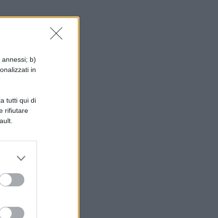
ù
i annessi; b)
re
onalizzati in
 tutti qui di
 rifiutare
ault.