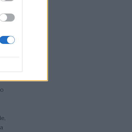
re
si
hé
no
de,
ma