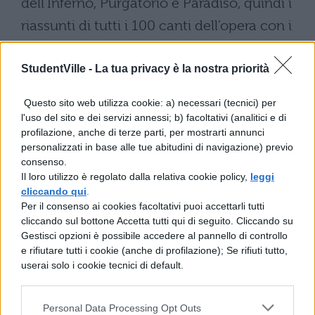
dell’Inferno, Purgatorio e Paradiso, quindi i
riassunti di tutti i 100 canti dell’opera con i
link per approfondire nel dettaglio ogni
singolo canto. Buono studio!
StudentVille -
La tua privacy è la nostra priorità
RIASSUNTO
DIVINA COMMEDIA
Questo sito web utilizza cookie: a) necessari (tecnici) per
INFERNO.
Nella prima cantica Dante si
l'uso del sito e dei servizi annessi; b) facoltativi (analitici e di
profilazione, anche di terze parti, per mostrarti annunci
trova nell’Inferno. Il viaggio passerà
personalizzati in base alle tue abitudini di navigazione) previo
attraverso la visione dei dannati, che
consenso.
Il loro utilizzo è regolato dalla relativa cookie policy,
leggi
devono subire orribili pene in eterno per le
cliccando qui
.
colpe che hanno commesso in vita. Qui
Per il consenso ai cookies facoltativi puoi accettarli tutti
cliccando sul bottone Accetta tutti qui di seguito. Cliccando su
Dante, accompagnato da Virgilio,
Gestisci opzioni è possibile accedere al pannello di controllo
conoscerà la terribile situazione di un luogo
e rifiutare tutti i cookie (anche di profilazione); Se rifiuti tutto,
userai solo i cookie tecnici di default.
oscuro e malefico, fino alla visione finale di
Lucifero. Ecco per te i nostri riassunti:
Personal Data Processing Opt Outs