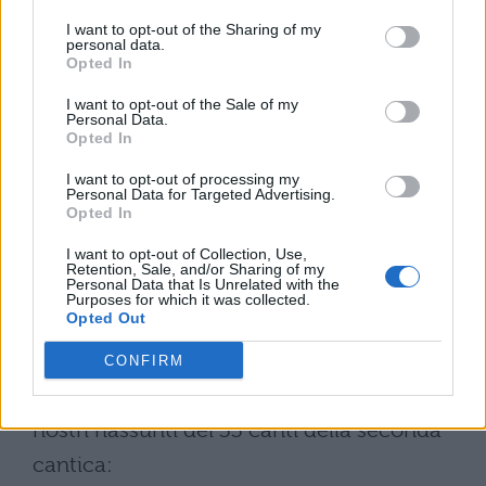
Divina Commedia: Riassunto Inferno
I want to opt-out of the Sharing of my
personal data.
Opted In
RIASSUNTO
DIVINA COMMEDIA
I want to opt-out of the Sale of my
PURGATORIO.
Il viaggio di dante e Virgilio
Personal Data.
Opted In
prosegue nel Purgatorio. I due poeti
I want to opt-out of processing my
salgono verso il Monte del Purgatorio: qui
Personal Data for Targeted Advertising.
Opted In
le anime sono peccatrici, ma possono
espiare, secondo la concezione cristiana, le
I want to opt-out of Collection, Use,
Retention, Sale, and/or Sharing of my
Personal Data that Is Unrelated with the
colpe e i peccati commessi in vita. Al
Purposes for which it was collected.
Opted Out
termine della loro permanenza qui e una
volta espiati i peccati potranno salire in
CONFIRM
Pradiso, per godere della luce di Dio. Ecco i
nostri riassunti dei 33 canti della seconda
cantica: