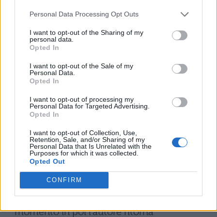
La fanciulla rimane sola: abbandonata,
Personal Data Processing Opt Outs
disprezzata, sfruttata; presto le muore
I want to opt-out of the Sharing of my
anche la figlioletta che ha avuto da Janu e
personal data.
Opted In
in cui Nedda aveva riposto tutte le speranze
per raggiungere una felicità che,
I want to opt-out of the Sale of my
Personal Data.
ovviamente, non arriva.
Opted In
I want to opt-out of processing my
NEDDA RIASSUNTO E ANALISI
Nedda
Personal Data for Targeted Advertising.
Opted In
segna l’inizio del secondo periodo
I want to opt-out of Collection, Use,
dell’attività verghiana: l'autore tratta temi
Retention, Sale, and/or Sharing of my
Personal Data that Is Unrelated with the
noti ma li ambienta in un ambito contadino
Purposes for which it was collected.
Opted Out
e rurale; i personaggi sono gli umili, gli
ultimi, che tentano di trovare un modo di
CONFIRM
vivere migliore, ma invano. Da questo
momento in poi l’autore ritorna