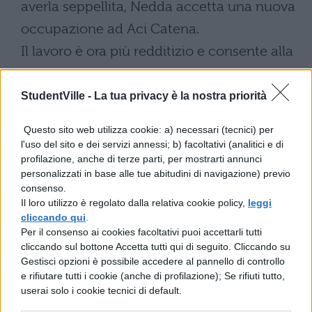
averla seppellita, Nedda accetta una nuova
occupazione ad Aci Catena.
Il lavoro è ora più redditizio e consente alla
ragazza maggiore serenità; Janu dopo
pochi incontri, le chiede di sposarlo. Fra i
StudentVille -
La tua privacy è la nostra priorità
due nasce un rapporto passionale e
Questo sito web utilizza cookie: a) necessari (tecnici) per
gioioso, ma che non porta alla felicità.
l'uso del sito e dei servizi annessi; b) facoltativi (analitici e di
profilazione, anche di terze parti, per mostrarti annunci
Nedda infatti mostra presto i segni
personalizzati in base alle tue abitudini di navigazione) previo
infamanti di una gravidanza
consenso.
Il loro utilizzo è regolato dalla relativa cookie policy,
leggi
prematrimoniale; come se non bastasse,
cliccando qui
.
Janu si ammala di malaria e tuttavia, per
Per il consenso ai cookies facoltativi puoi accettarli tutti
cliccando sul bottone Accetta tutti qui di seguito. Cliccando su
affrettare le nozze, non rinuncia a lavorare.
Gestisci opzioni è possibile accedere al pannello di controllo
Cade però da un ulivo e muore tra le
e rifiutare tutti i cookie (anche di profilazione); Se rifiuti tutto,
userai solo i cookie tecnici di default.
braccia di Nedda.