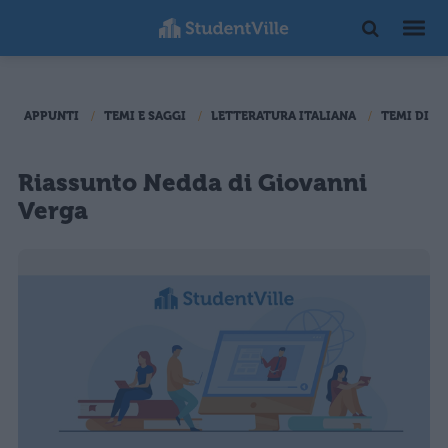
APPUNTI
TEMI E SAGGI
LETTERATURA ITALIANA
TEMI DI L
Riassunto Nedda di Giovanni
Verga