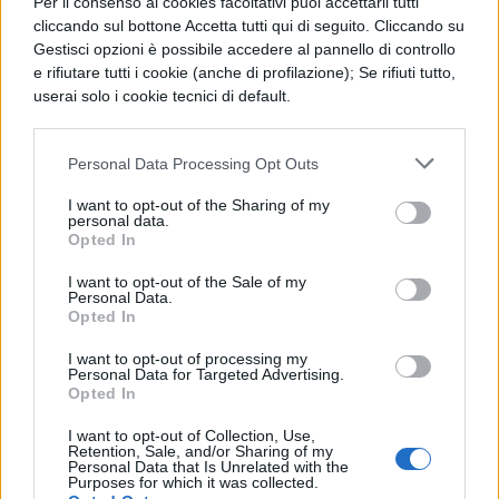
Per il consenso ai cookies facoltativi puoi accettarli tutti
cliccando sul bottone Accetta tutti qui di seguito. Cliccando su
presto sconterà la pena della grande
Gestisci opzioni è possibile accedere al pannello di controllo
perfidia". Alla fine la condussero fuori dalla
e rifiutare tutti i cookie (anche di profilazione); Se rifiuti tutto,
userai solo i cookie tecnici di default.
città e la nascosero con la massima cura;
così salvarono l'infelice e dolcissima
Personal Data Processing Opt Outs
padrona da morte certa. Ma i servi
I want to opt-out of the Sharing of my
ricevettero un'utilissima ricompensa per
personal data.
Opted In
così tanta fedeltà: infatti la padrona, grata, li
affrancò, e donò loro gran parte del
I want to opt-out of the Sale of my
Personal Data.
ricchissimo patrimonio.
Opted In
I want to opt-out of processing my
Personal Data for Targeted Advertising.
Opted In
I want to opt-out of Collection, Use,
Retention, Sale, and/or Sharing of my
Personal Data that Is Unrelated with the
Purposes for which it was collected.