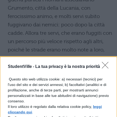
Grumento, città della Lucania, con
ferocissimo animo, e molti servi subito
fuggivano dai nemici: poco dopo la città
cadde. Allora tre servi, che erano fuggiti con
un percorso più veloce rispetto agli altri,
poiché le strade erano molto note a loro,
accorsero in una casa presso cui avevano
prestato servizio. Lì trovarono la loro buona
StudentVille -
La tua privacy è la nostra priorità
padrona viva e la legarono e la portarono
Questo sito web utilizza cookie: a) necessari (tecnici) per
con loro. Allora i soldati romani, che
l'uso del sito e dei servizi annessi; b) facoltativi (analitici e di
profilazione, anche di terze parti, per mostrarti annunci
avevano crudelmente fatto irruzione nella
personalizzati in base alle tue abitudini di navigazione) previo
città, chiesero: "Dove conducete la donna?"
consenso.
Il loro utilizzo è regolato dalla relativa cookie policy,
leggi
A quelli i servi più coraggiosi risposero: "La
cliccando qui
.
nostra padrona è crudelissima, la quale