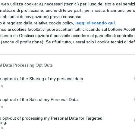
web utilizza cookie: a) necessari (tecnici) per l'uso del sito e dei serviz
mano una nuova famiglia: la figliastra di 18 anni, il
analitici e di profilazione, anche di terze parti, per mostrarti annunci pers
 4. Il padre dapprima aiuta la nuova famiglia e
e abitudini di navigazione) previo consenso.
zzo è regolato dalla relativa cookie policy,
leggi cliccando qui
.
 figliastra, ma poi ne perde le tracce perché la
so ai cookies facoltativi puoi accettarli tutti cliccando sul bottone Accetta
egretario, la famiglia torna in città, e la madre è
ccando su Gestisci opzioni è possibile accedere al pannello di controllo e
e (anche di profilazione); Se rifiuti tutto, userai solo i cookie tecnici di def
a presso Madama Pace, la quale ufficialmente dir
 una casa di appuntamenti . Il dramma scoppia
e tra le braccia della figliastra, ignari l’uno
l Data Processing Opt Outs
icendo che la madre e la figliastra non hanno diritto
o opt-out of the Sharing of my personal data.
uto in un momento di debolezza. Ognuno di noi s
In
, dunque non può essere giudicato per una sola
o opt-out of the Sale of my Personal Data.
prova dell’incontro tra il padre e la figliastra nel
In
zione dell’impossibilità degli attori di rivivere i
to opt-out of processing my Personal Data for Targeted
 verità. Il terzo atto ha come oggetto lo sdegno
ing.
In
re decide di accogliere in casa moglie e figliastri, 