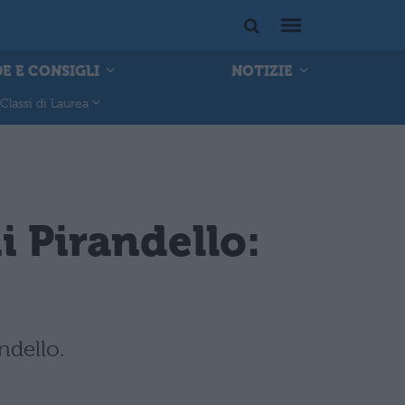
E E CONSIGLI
NOTIZIE
Classi di Laurea
i Pirandello:
ndello.