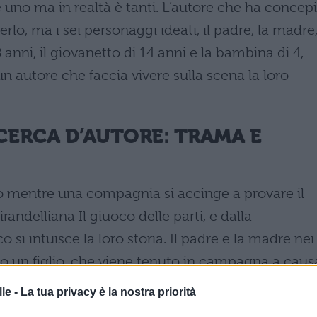
re uno ma in realtà è tanti. L’autore che ha concep
rlo, ma i sei personaggi ideati, il padre, la madre, 
 18 anni, il giovanetto di 14 anni e la bambina di 4,
un autore che faccia vivere sulla scena la loro
CERCA D’AUTORE: TRAMA E
ro mentre una compagnia si accinge a provare il
ndelliana Il giuoco delle parti, e dalla
si intuisce la loro storia. Il padre e la madre nei
o un figlio, che viene tenuto in campagna a caus
madre. A causa di ciò la madre ha rancore verso il
le -
La tua privacy è la nostra priorità
tario. Venuto a sapere il fatto, il padre allontana l