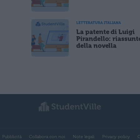
LETTERATURA ITALIANA
La patente di Luigi
Pirandello: riassunt
della novella
Pubblicità
Collabora con noi
Note legali
Privacy policy
C