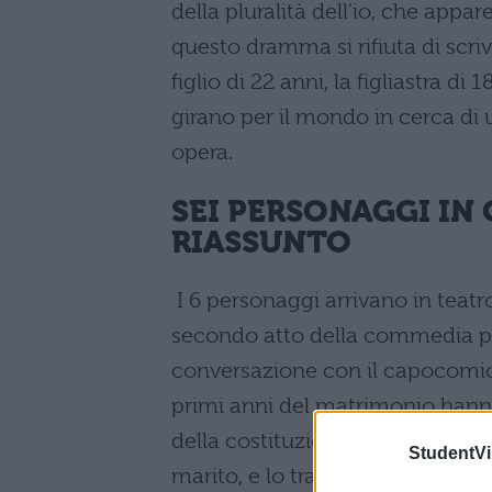
della pluralità dell’io, che appa
questo dramma si rifiuta di scrive
figlio di 22 anni, la figliastra di
girano per il mondo in cerca di 
opera.
SEI PERSONAGGI IN 
RIASSUNTO
I 6 personaggi arrivano in teat
secondo atto della commedia pira
conversazione con il capocomico 
primi anni del matrimonio hann
della costituzione debole della 
StudentVil
marito, e lo tradisce con il segre