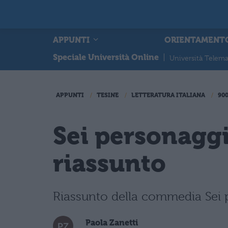
APPUNTI
ORIENTAMENT
Speciale Università Online
|
Università Telema
APPUNTI
TESINE
LETTERATURA ITALIANA
90
Sei personaggi
riassunto
Riassunto della commedia Sei pe
Paola Zanetti