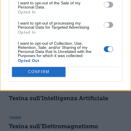
I want to opt-out of the Sale of my
TESINE
Personal Data.
Opted In
Tesina sulla Sezione Aurea
I want to opt-out of processing my
Personal Data for Targeted Advertising.
Opted In
TESINE
Tesina sulla New Economy
I want to opt-out of Collection, Use,
Retention, Sale, and/or Sharing of my
Personal Data that Is Unrelated with the
Purposes for which it was collected.
Opted Out
TESINE
Tesina sulla Crittografia e i Codici
CONFIRM
TESINE
Tesina sull'Intelligenza Artificiale
TESINE
Tesina sull'Elettromagnetismo