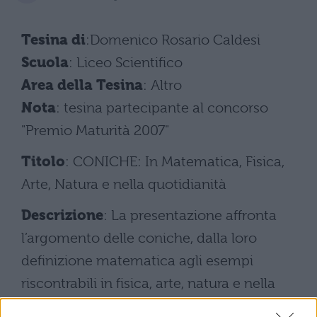
Tesina di
:Domenico Rosario Caldesi
Scuola
: Liceo Scientifico
Area della Tesina
: Altro
Nota
: tesina partecipante al concorso
"Premio Maturità 2007"
Titolo
: CONICHE: In Matematica, Fisica,
Arte, Natura e nella quotidianità
Descrizione
: La presentazione affronta
l’argomento delle coniche, dalla loro
definizione matematica agli esempi
riscontrabili in fisica, arte, natura e nella
quotidianità .