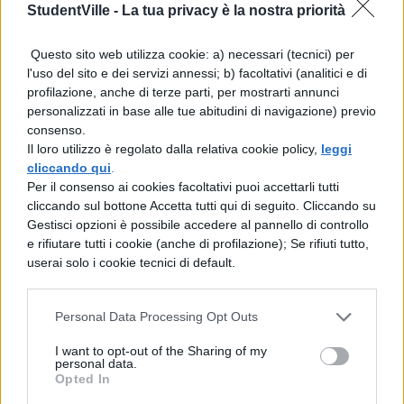
StudentVille -
La tua privacy è la nostra priorità
Materie Trattate
: Matematica; Fisica;
Geografia astronomica; Storia dell’arte (solo
Questo sito web utilizza cookie: a) necessari (tecnici) per
l'uso del sito e dei servizi annessi; b) facoltativi (analitici e di
citazioni).
profilazione, anche di terze parti, per mostrarti annunci
personalizzati in base alle tue abitudini di navigazione) previo
consenso.
Il loro utilizzo è regolato dalla relativa cookie policy,
leggi
Scarica il contenuto
cliccando qui
.
Per il consenso ai cookies facoltativi puoi accettarli tutti
cliccando sul bottone Accetta tutti qui di seguito. Cliccando su
Gestisci opzioni è possibile accedere al pannello di controllo
e rifiutare tutti i cookie (anche di profilazione); Se rifiuti tutto,
userai solo i cookie tecnici di default.
TI POTREBBE INTERESSARE
Personal Data Processing Opt Outs
TESINE
I want to opt-out of the Sharing of my
Tesina sull'impresa
personal data.
Opted In