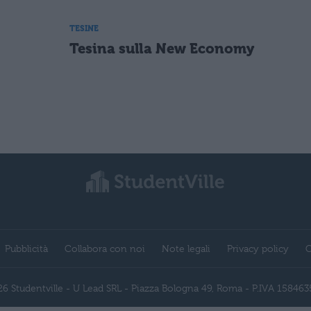
TESINE
Tesina sulla New Economy
Pubblicità
Collabora con noi
Note legali
Privacy policy
C
6 Studentville - U Lead SRL - Piazza Bologna 49, Roma - P.IVA 15846