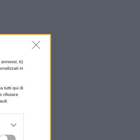
i annessi; b)
onalizzati in
 tutti qui di
 rifiutare
ault.