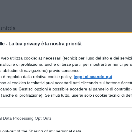
unfola
le -
La tua privacy è la nostra priorità
oncorso "Premio Maturità 2007"
web utilizza cookie: a) necessari (tecnici) per l'uso del sito e dei serviz
analitici e di profilazione, anche di terze parti, per mostrarti annunci pers
enza secondo la ragione
e abitudini di navigazione) previo consenso.
zzo è regolato dalla relativa cookie policy,
leggi cliccando qui
.
re il bisogno di conoscere e di spiegare i fenomeni
so ai cookies facoltativi puoi accettarli tutti cliccando sul bottone Accetta
ccando su Gestisci opzioni è possibile accedere al pannello di controllo e
gione
e (anche di profilazione); Se rifiuti tutto, userai solo i cookie tecnici di def
a,latino,scienze della terra,filosofia,inglese
l Data Processing Opt Outs
carica il contenuto
o opt-out of the Sharing of my personal data.