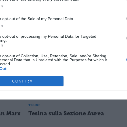
In
ESSARE
o opt-out of the Sale of my Personal Data.
In
TESINE
to opt-out of processing my Personal Data for Targeted
Tesina sulla Relatività
ing.
ul
In
o opt-out of Collection, Use, Retention, Sale, and/or Sharing
ersonal Data that Is Unrelated with the Purposes for which it
lected.
Out
TESINE
Tesina sull'impresa
CONFIRM
TESINE
 in Marx
Tesina sulla Sezione Aurea