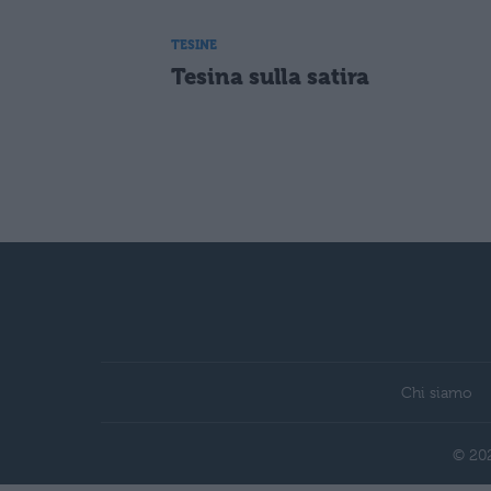
TESINE
Tesina sulla satira
Chi siamo
© 202