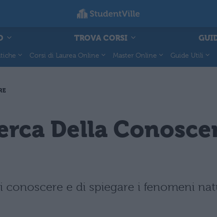
O
TROVA CORSI
GUID
tiche
Corsi di Laurea Online
Master Online
Guide Utili
RE
cerca Della Conosc
i conoscere e di spiegare i fenomeni natu