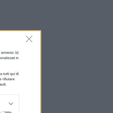
i annessi; b)
onalizzati in
 tutti qui di
 rifiutare
ault.
te