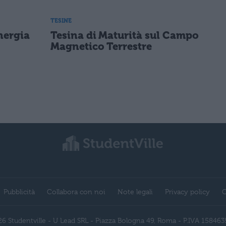
TESINE
Energia
Tesina di Maturità sul Campo
Magnetico Terrestre
Pubblicità
Collabora con noi
Note legali
Privacy policy
C
6 Studentville - U Lead SRL - Piazza Bologna 49, Roma - P.IVA 15846