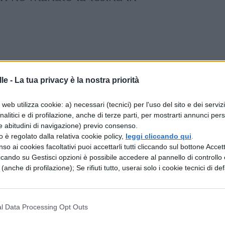
le -
La tua privacy è la nostra priorità
web utilizza cookie: a) necessari (tecnici) per l'uso del sito e dei serviz
oncorso "Premio Maturità 2007"
analitici e di profilazione, anche di terze parti, per mostrarti annunci pers
e abitudini di navigazione) previo consenso.
 scienza e religione
zzo è regolato dalla relativa cookie policy,
leggi cliccando qui
.
so ai cookies facoltativi puoi accettarli tutti cliccando sul bottone Accetta
sa da dati scientifici per poi mostrare come la non
ccando su Gestisci opzioni è possibile accedere al pannello di controllo e
e (anche di profilazione); Se rifiuti tutto, userai solo i cookie tecnici di def
entificazione di una dea che influenzava variamen
endo winZip nò alcun compressore simile vi ho
l Data Processing Opt Outs
tronomica, Inglese, Italiano.