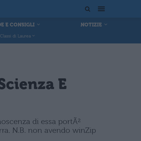
E E CONSIGLI
NOTIZIE
Classi di Laurea
 Scienza E
onoscenza di essa portÃ²
Terra. N.B. non avendo winZip