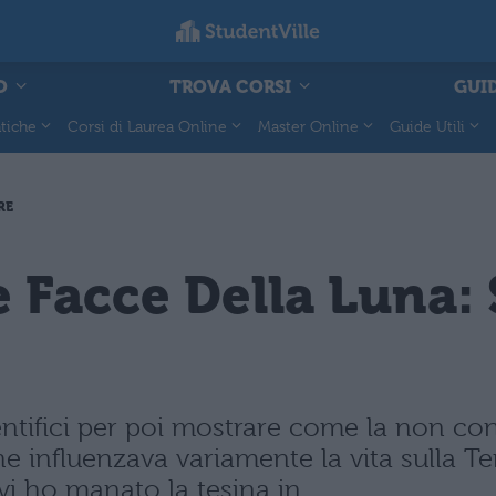
O
TROVA CORSI
GUID
tiche
Corsi di Laurea Online
Master Online
Guide Utili
RE
e Facce Della Luna:
ientifici per poi mostrare come la non c
che influenzava variamente la vita sulla 
i ho manato la tesina in