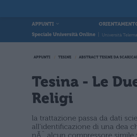
APPUNTI
ORIENTAMENT
Speciale Università Online
|
Università Telema
APPUNTI
TESINE
ABSTRACT TESINE DA SCARICA
Tesina - Le Du
Religi
la trattazione passa da dati sc
all'identificazione di una dea 
nÃ¨ alcun compressore simile v