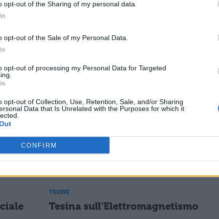
o opt-out of the Sharing of my personal data.
In
carica il contenuto
o opt-out of the Sale of my Personal Data.
In
to opt-out of processing my Personal Data for Targeted
ESSARE
ing.
In
TESINE
o opt-out of Collection, Use, Retention, Sale, and/or Sharing
ersonal Data that Is Unrelated with the Purposes for which it
Tesina sulla Sezione Aurea
lected.
Out
CONFIRM
TESINE
Tesina sulla Crittografia e i Codici
TESINE
iciale
Tesina sull'Elettromagnetismo