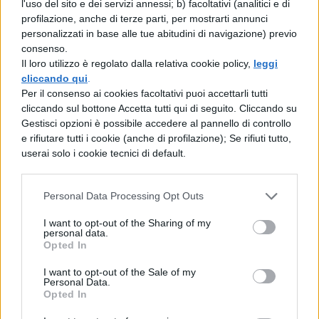
l'uso del sito e dei servizi annessi; b) facoltativi (analitici e di
Scarica il contenuto
profilazione, anche di terze parti, per mostrarti annunci
personalizzati in base alle tue abitudini di navigazione) previo
consenso.
Il loro utilizzo è regolato dalla relativa cookie policy,
leggi
cliccando qui
.
Per il consenso ai cookies facoltativi puoi accettarli tutti
cliccando sul bottone Accetta tutti qui di seguito. Cliccando su
TI POTREBBE INTERESSARE
Gestisci opzioni è possibile accedere al pannello di controllo
e rifiutare tutti i cookie (anche di profilazione); Se rifiuti tutto,
userai solo i cookie tecnici di default.
TESINE
Tesina sull'impresa
Personal Data Processing Opt Outs
I want to opt-out of the Sharing of my
TESINE
personal data.
Tesina sulla Sezione Aurea
Opted In
I want to opt-out of the Sale of my
Personal Data.
TESINE
Opted In
Tesina sulla New Economy