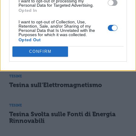
I want to opt-out of processing my
Personal Data for Targeted Advertising.
Opted In
TESINE
I want to opt-out of Collection, Use,
Tesina sulla Crittografia e i Codici
Retention, Sale, and/or Sharing of my
Personal Data that Is Unrelated with the
Purposes for which it was collected.
Opted Out
TESINE
CONFIRM
Tesina sull'Intelligenza Artificiale
TESINE
Tesina sull'Elettromagnetismo
TESINE
Tesina Svolta sulle Fonti di Energia
Rinnovabili