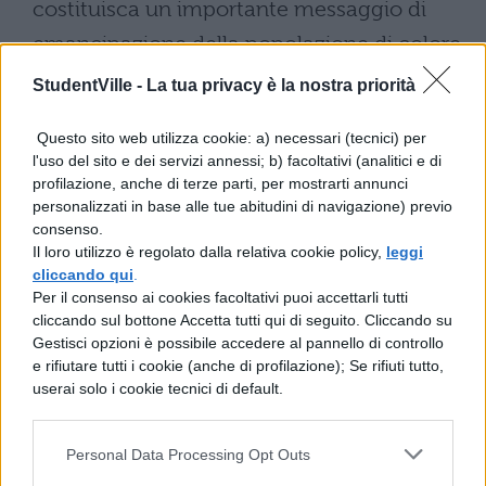
costituisca un importante messaggio di
emancipazione della popolazione di colore
e degli sviluppi artistici che l’opera ha avuto
StudentVille -
La tua privacy è la nostra priorità
nel Jazz
Questo sito web utilizza cookie: a) necessari (tecnici) per
Materie Trattate
: Storia, Letteratura, Arte
l'uso del sito e dei servizi annessi; b) facoltativi (analitici e di
profilazione, anche di terze parti, per mostrarti annunci
(musica)
personalizzati in base alle tue abitudini di navigazione) previo
consenso.
Il loro utilizzo è regolato dalla relativa cookie policy,
leggi
cliccando qui
.
Scarica il contenuto
Per il consenso ai cookies facoltativi puoi accettarli tutti
cliccando sul bottone Accetta tutti qui di seguito. Cliccando su
Gestisci opzioni è possibile accedere al pannello di controllo
e rifiutare tutti i cookie (anche di profilazione); Se rifiuti tutto,
userai solo i cookie tecnici di default.
TI POTREBBE INTERESSARE
Personal Data Processing Opt Outs