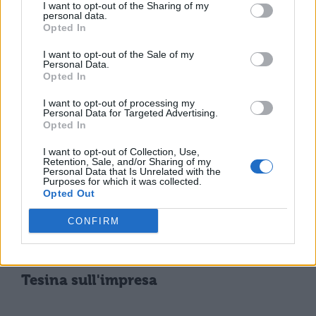
I want to opt-out of the Sharing of my
TESINE
personal data.
Tesina e collegamenti
Opted In
sul Male Di Vivere
I want to opt-out of the Sale of my
Personal Data.
Opted In
I want to opt-out of processing my
TESINE
Personal Data for Targeted Advertising.
Opted In
Tesina sulla Relatività
I want to opt-out of Collection, Use,
Retention, Sale, and/or Sharing of my
Personal Data that Is Unrelated with the
TESINE
Purposes for which it was collected.
Opted Out
Tesina sull'irrazionalismo
novecentesco
CONFIRM
TESINE
Tesina sull'impresa