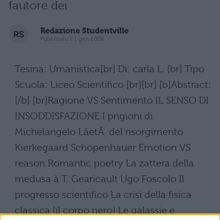
fautore dei
Redazione Studentville
Pubblicato il 1 gen 2008
Tesina: Umanistica[br] Di: carla L. [br] Tipo
Scuola: Liceo Scientifico [br][br] [b]Abstract:
[/b] [br]Ragione VS Sentimento IL SENSO DI
INSODDISFAZIONE I prigioni di
Michelangelo LâetÃ del risorgimento
Kierkegaard Schopenhauer Emotion VS
reason Romantic poetry La zattera della
medusa â T. Gearicault Ugo Foscolo Il
progresso scientifico La crisi della fisica
classica (il corpo nero) Le galassie e