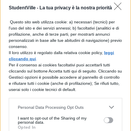
lâuniverso Seneca: de tranquillitate animi
StudentVille -
La tua privacy è la nostra priorità
La cittÃ che sale – Boccioni Machine
tournez vite â Picabia Carla La Gatta
Questo sito web utilizza cookie: a) necessari (tecnici) per
l'uso del sito e dei servizi annessi; b) facoltativi (analitici e di
profilazione, anche di terze parti, per mostrarti annunci
personalizzati in base alle tue abitudini di navigazione) previo
Scarica il contenuto
consenso.
Il loro utilizzo è regolato dalla relativa cookie policy,
leggi
cliccando qui
.
Per il consenso ai cookies facoltativi puoi accettarli tutti
cliccando sul bottone Accetta tutti qui di seguito. Cliccando su
Gestisci opzioni è possibile accedere al pannello di controllo
e rifiutare tutti i cookie (anche di profilazione); Se rifiuti tutto,
userai solo i cookie tecnici di default.
TI POTREBBE INTERESSARE
TESINE
Personal Data Processing Opt Outs
Tesina e collegamenti
sul Male Di Vivere
I want to opt-out of the Sharing of my
personal data.
Opted In