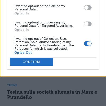
I want to opt-out of the Sale of my
Personal Data.
TESINE
Opted In
Tesina sulla Relatività
I want to opt-out of processing my
Personal Data for Targeted Advertising.
Opted In
TESINE
I want to opt-out of Collection, Use,
Tesina sull'irrazionalismo
Retention, Sale, and/or Sharing of my
Personal Data that Is Unrelated with the
novecentesco
Purposes for which it was collected.
Opted Out
CONFIRM
TESINE
Tesina sull'impresa
TESINE
Tesina sulla società alienata in Marx e
Pirandello