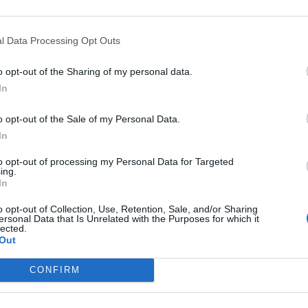
carica il contenuto
l Data Processing Opt Outs
o opt-out of the Sharing of my personal data.
ESSARE
In
o opt-out of the Sale of my Personal Data.
VIO)
PROVE MATURITÀ (ARCHIVIO)
In
Dalla lettura dei proemi di Tacito e
Polibio [Maturità 2019]
to opt-out of processing my Personal Data for Targeted
ing.
i
In
o opt-out of Collection, Use, Retention, Sale, and/or Sharing
ersonal Data that Is Unrelated with the Purposes for which it
VIO)
PROVE MATURITÀ (ARCHIVIO)
lected.
Out
Tema svolto sullo
sport [MATURITÀ
CONFIRM
2019]
URITÀ