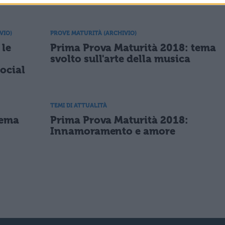
VIO)
PROVE MATURITÀ (ARCHIVIO)
 le
Prima Prova Maturità 2018: tema
svolto sull'arte della musica
social
TEMI DI ATTUALITÀ
tema
Prima Prova Maturità 2018:
Innamoramento e amore