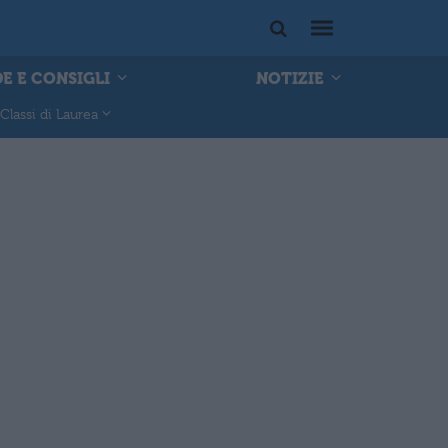
E E CONSIGLI
NOTIZIE
Classi di Laurea