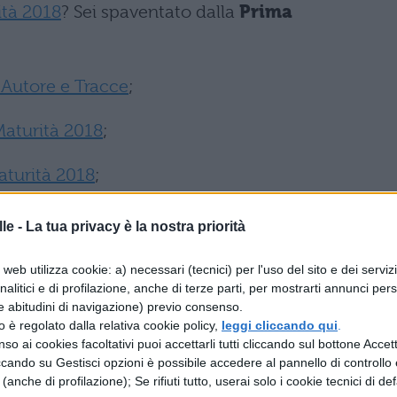
ità 2018
? Sei spaventato dalla
Prima
 Autore e Tracce
;
Maturità 2018
;
aturità 2018
;
le -
La tua privacy è la nostra priorità
tracce della
Maturità 2007
ed esercitarti, scarica
web utilizza cookie: a) necessari (tecnici) per l'uso del sito e dei serviz
analitici e di profilazione, anche di terze parti, per mostrarti annunci pers
e abitudini di navigazione) previo consenso.
zzo è regolato dalla relativa cookie policy,
leggi cliccando qui
.
o completo
so ai cookies facoltativi puoi accettarli tutti cliccando sul bottone Accetta
ccando su Gestisci opzioni è possibile accedere al pannello di controllo e
carica il contenuto
e (anche di profilazione); Se rifiuti tutto, userai solo i cookie tecnici di def