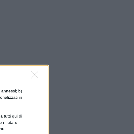
i annessi; b)
onalizzati in
 tutti qui di
 rifiutare
ault.