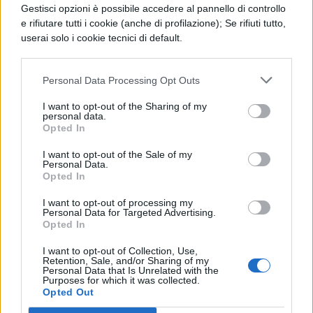
LETTERATURA LATINA
Gestisci opzioni è possibile accedere al pannello di controllo
La Commedia di Plauto
e rifiutare tutti i cookie (anche di profilazione); Se rifiuti tutto,
userai solo i cookie tecnici di default.
Personal Data Processing Opt Outs
LETTERATURA LATINA
I want to opt-out of the Sharing of my
personal data.
Riassunto libro per
Opted In
libro dell'Eneide
I want to opt-out of the Sale of my
Personal Data.
Opted In
I want to opt-out of processing my
LETTERATURA LATINA
Personal Data for Targeted Advertising.
Riassunto e Analisi
Opted In
Libro 11 Eneide
I want to opt-out of Collection, Use,
Retention, Sale, and/or Sharing of my
Personal Data that Is Unrelated with the
Purposes for which it was collected.
Opted Out
LETTERATURA LATINA