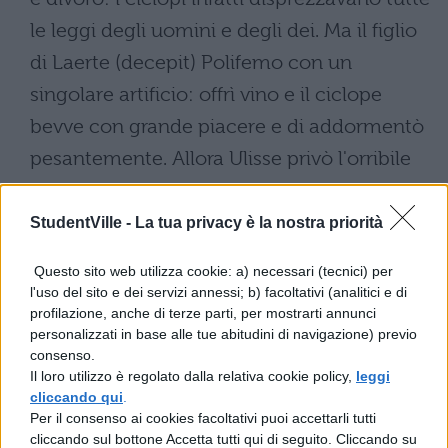
le leggi degli uomini e degli dei. Ma il figlio
di Laerte (decepit) Polifemo con un
singolare artificio: offrì vino e il ciclope
bevve con grande piacere e di addormentò
pesantemente. Allora Ulisse privò l'orribile
mostro dell'occhio e uscì incolume dalla
triste grotta con i compagni superstiti
StudentVille -
La tua privacy è la nostra priorità
Questo sito web utilizza cookie: a) necessari (tecnici) per
l'uso del sito e dei servizi annessi; b) facoltativi (analitici e di
profilazione, anche di terze parti, per mostrarti annunci
personalizzati in base alle tue abitudini di navigazione) previo
consenso.
Il loro utilizzo è regolato dalla relativa cookie policy,
leggi
cliccando qui
.
TI POTREBBE INTERESSARE
Per il consenso ai cookies facoltativi puoi accettarli tutti
cliccando sul bottone Accetta tutti qui di seguito. Cliccando su