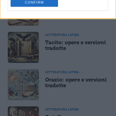
CONFIRM
Tibullo: opere e
versioni tradotte
LETTERATURA LATINA
Tacito: opere e versioni
tradotte
LETTERATURA LATINA
Orazio: opere e versioni
tradotte
LETTERATURA LATINA