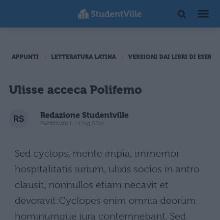
APPUNTI
LETTERATURA LATINA
VERSIONI DAI LIBRI DI ESERCI
Ulisse acceca Polifemo
Redazione Studentville
Pubblicato il 14 lug 2014
Sed cyclops, mente impia, immemor
hospitalitatis iurium, ulixis socios in antro
clausit, nonnullos etiam necavit et
devoravit:Cyclopes enim omnia deorum
hominumque iura contemnebant. Sed