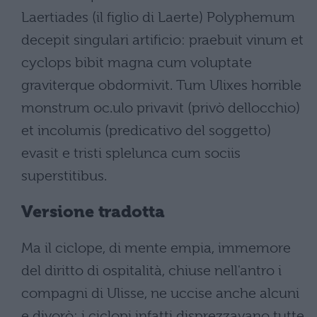
Laertiades (il figlio di Laerte) Polyphemum
decepit singulari artificio: praebuit vinum et
cyclops bibit magna cum voluptate
graviterque obdormivit. Tum Ulixes horrible
monstrum oc.ulo privavit (privò dellocchio)
et incolumis (predicativo del soggetto)
evasit e tristi splelunca cum sociis
superstitibus.
Versione tradotta
Ma il ciclope, di mente empia, immemore
del diritto di ospitalità, chiuse nell'antro i
compagni di Ulisse, ne uccise anche alcuni
e divorò: i ciclopi infatti disprezzavano tutte