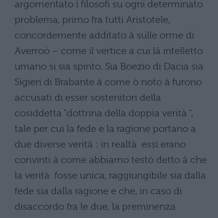
argomentato i filosofi su ogni determinato
problema, primo fra tutti Aristotele,
concordemente additato â sulle orme di
Averroò – come il vertice a cui lâ intelletto
umano si sia spinto. Sia Boezio di Dacia sia
Sigieri di Brabante â come ò noto â furono
accusati di esser sostenitori della
cosiddetta “dottrina della doppia verità “,
tale per cui la fede e la ragione portano a
due diverse verità : in realtà essi erano
convinti â come abbiamo testò detto â che
la verità fosse unica, raggiungibile sia dalla
fede sia dalla ragione e che, in caso di
disaccordo fra le due, la preminenza