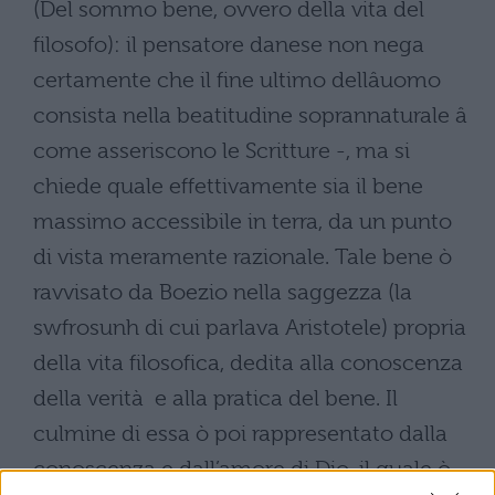
(Del sommo bene, ovvero della vita del
filosofo): il pensatore danese non nega
certamente che il fine ultimo dellâuomo
consista nella beatitudine soprannaturale â
come asseriscono le Scritture -, ma si
chiede quale effettivamente sia il bene
massimo accessibile in terra, da un punto
di vista meramente razionale. Tale bene ò
ravvisato da Boezio nella saggezza (la
swfrosunh di cui parlava Aristotele) propria
della vita filosofica, dedita alla conoscenza
della verità e alla pratica del bene. Il
culmine di essa ò poi rappresentato dalla
conoscenza e dall’amore di Dio, il quale ò