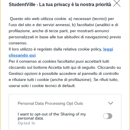
principio e fonte di ogni bene. Su questi
StudentVille -
La tua privacy è la nostra priorità
presupposti, Boezio di Dacia può
Questo sito web utilizza cookie: a) necessari (tecnici) per
rivendicare al filosofo â nello scritto De
l'uso del sito e dei servizi annessi; b) facoltativi (analitici e di
aeternitate mundi (Lâeternità del mondo)
profilazione, anche di terze parti, per mostrarti annunci
personalizzati in base alle tue abitudini di navigazione) previo
â il diritto di indagare la realtà naturale
consenso.
secondo i princìpi propri di essa,
Il loro utilizzo è regolato dalla relativa cookie policy,
leggi
cliccando qui
.
anticipando in ciò, entro qualche misura, la
Per il consenso ai cookies facoltativi puoi accettarli tutti
spiegazione della natura iuxta propria
cliccando sul bottone Accetta tutti qui di seguito. Cliccando su
Gestisci opzioni è possibile accedere al pannello di controllo
principia di Telesio. Dâaccordo con
e rifiutare tutti i cookie (anche di profilazione); Se rifiuti tutto,
Tommaso, Boezio ritiene che non sia
userai solo i cookie tecnici di default.
possibile costruire argomenti validi contro
Personal Data Processing Opt Outs
la tesi dellâeternità del mondo: ciò â come
già notava Tommaso – significa escludere
I want to opt-out of the Sharing of my
personal data.
non la creazione del mondo, nel senso
Opted In