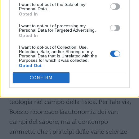
della sua necessaria dipendenza da Dio, ma
I want to opt-out of the Sale of my
Personal Data.
solo il suo inizio nel tempo. Il fisico, ossia il
Opted In
filosofo della natura, in base ai princìpi
I want to opt-out of processing my
Personal Data for Targeted Advertising.
propri della sua disciplina, non può
Opted In
ammettere lâesistenza di un movimento
I want to opt-out of Collection, Use,
iniziale del tutto nuovo. In generale, ad
Retention, Sale, and/or Sharing of my
Personal Data that Is Unrelated with the
Purposes for which it was collected.
avviso di Boezio di Dacia, le dottrine alle
Opted Out
quali la fisica perviene in base ai propri
CONFIRM
princìpi sono vere e pertanto risulta del
tutto illegittima ogni interferenza della
teologia nel campo della fisica. Per tale via,
Boezio riconosce lâautonomia dei vari
campi del sapere, ma al contempo
ammette che i princìpi delle varie scienze