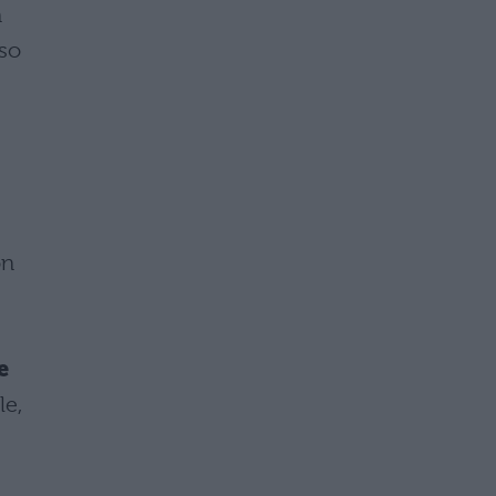
n
aso
,
on
e
le,