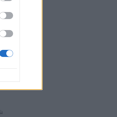
le
iù