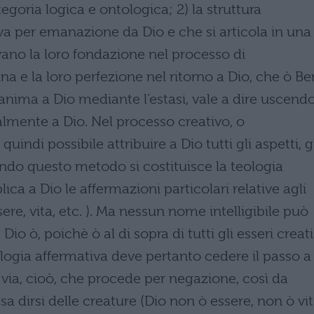
goria logica e ontologica; 2) la struttura
va per emanazione da Dio e che si articola in una
ovano la loro fondazione nel processo di
a e la loro perfezione nel ritorno a Dio, che ò B
’anima a Dio mediante l’estasi, vale a dire uscend
almente a Dio. Nel processo creativo, o
indi possibile attribuire a Dio tutti gli aspetti, g
condo questo metodo si costituisce la teologia
ica a Dio le affermazioni particolari relative agli
sere, vita, etc. ). Ma nessun nome intelligibile può
o ò, poichè ò al di sopra di tutti gli esseri creati
logia affermativa deve pertanto cedere il passo a
a via, cioò, che procede per negazione, così da
a dirsi delle creature (Dio non ò essere, non ò vit