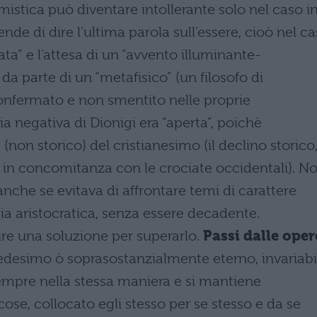
mistica può diventare intollerante solo nel caso i
de di dire l’ultima parola sull’essere, cioò nel c
ta” e l’attesa di un “avvento illuminante-
 da parte di un “metafisico” (un filosofo di
onfermato e non smentito nelle proprie
ia negativa di Dionigi era “aperta”, poichè
(non storico) del cristianesimo (il declino storico
e, in concomitanza con le crociate occidentali). N
anche se evitava di affrontare temi di carattere
gia aristocratica, senza essere decadente.
ire una soluzione per superarlo.
Passi dalle oper
Medesimo ò soprasostanzialmente eterno, invariabi
empre nella stessa maniera e si mantiene
ose, collocato egli stesso per se stesso e da se