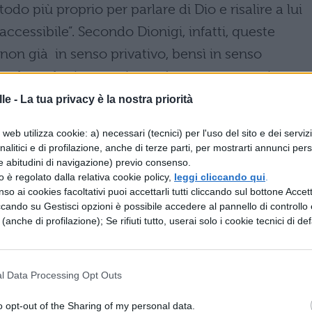
todo più proprio per parlare di Dio e risalire a lui
accessibile”. Secondo Dionigi, infatti, queste
non già in senso privativo, bensì in senso
ivo la teologia negativa può essere concepita co
Dio ò super-bene, super-essere, super-vita. Poic
le -
La tua privacy è la nostra priorità
 ogni forma di conoscenza perchè al di là di og
web utilizza cookie: a) necessari (tecnici) per l'uso del sito e dei serviz
i al di fuori di ogni discorso razionale, solo chi
analitici e di profilazione, anche di terze parti, per mostrarti annunci pers
e abitudini di navigazione) previo consenso.
può unirsi al principio del tutto, all’Uno
zzo è regolato dalla relativa cookie policy,
leggi cliccando qui
.
non conosce più nulla, conosce al di sopra
so ai cookies facoltativi puoi accettarli tutti cliccando sul bottone Accetta
ccando su Gestisci opzioni è possibile accedere al pannello di controllo e
el processo apofatico resta una conoscenza che non
e (anche di profilazione); Se rifiuti tutto, userai solo i cookie tecnici di def
ionale nelle tenebre: ” la tenebra divina ò luce
isieda Dio “. Quindi nella ” totale assenza di parole
ne (hònosis) della mente umana con l’Uno. L’uomo p
l Data Processing Opt Outs
o, e perchè ciò sia possibile deve uscire da sè
o opt-out of the Sharing of my personal data.