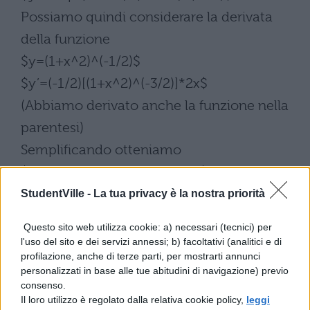
Possiamo quindi considerare la derivata
della funzione
$y=(1+x^2)^(-1/2)$
$y’=(-1/2)[(1+x^2)^(-3/2)]*2x$
(Abbiamo derivato anche la funzione nella
parentesi)
Semplificando otteniamo
$y’=-(x/((1+x^2)sqrt(1+x^2)))$.
StudentVille -
La tua privacy è la nostra priorità
Questo sito web utilizza cookie: a) necessari (tecnici) per
l'uso del sito e dei servizi annessi; b) facoltativi (analitici e di
profilazione, anche di terze parti, per mostrarti annunci
personalizzati in base alle tue abitudini di navigazione) previo
consenso.
Il loro utilizzo è regolato dalla relativa cookie policy,
leggi
TI POTREBBE INTERESSARE