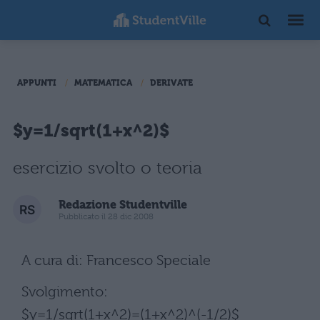
APPUNTI
MATEMATICA
DERIVATE
$y=1/sqrt(1+x^2)$
esercizio svolto o teoria
Redazione Studentville
Pubblicato il 28 dic 2008
A cura di: Francesco Speciale
Svolgimento:
$y=1/sqrt(1+x^2)=(1+x^2)^(-1/2)$