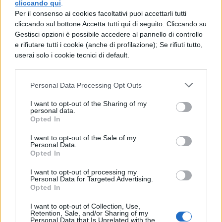
cliccando qui
.
Per il consenso ai cookies facoltativi puoi accettarli tutti
MATEMATICA
cliccando sul bottone Accetta tutti qui di seguito. Cliccando su
$y=e^(-2x)$
Gestisci opzioni è possibile accedere al pannello di controllo
e rifiutare tutti i cookie (anche di profilazione); Se rifiuti tutto,
userai solo i cookie tecnici di default.
MATEMATICA
$y=e^(-2x^2)$
Personal Data Processing Opt Outs
I want to opt-out of the Sharing of my
personal data.
MATEMATICA
Opted In
Calcolare la derivata di$f(x)=1+sqrtx$,
nel punto $x=4$
I want to opt-out of the Sale of my
Personal Data.
Opted In
MATEMATICA
I want to opt-out of processing my
Personal Data for Targeted Advertising.
$y=1/(sqrt(x^3))$
Opted In
I want to opt-out of Collection, Use,
Retention, Sale, and/or Sharing of my
MATEMATICA
Personal Data that Is Unrelated with the