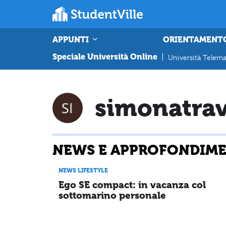
APPUNTI
ORIENTAMENT
Speciale Università Online
|
Università Telema
simonatrav
NEWS E APPROFONDIMEN
NEWS LIFESTYLE
Ego SE compact: in vacanza col
sottomarino personale