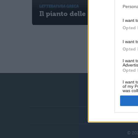
LETTERATURA GRECA
Persona
Il pianto delle Sabine
I want t
Opted 
I want t
Opted 
I want 
Advertis
Opted 
I want t
of my P
was col
Opted 
Chi siamo
© 202