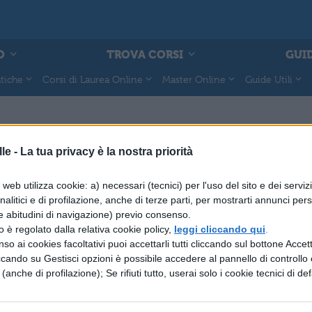
O
TROVA CORSI
GUID
tiche
Corsi di Laurea Online
Master Online
Guide Utili
le -
La tua privacy è la nostra priorità
web utilizza cookie: a) necessari (tecnici) per l'uso del sito e dei serviz
analitici e di profilazione, anche di terze parti, per mostrarti annunci pers
e abitudini di navigazione) previo consenso.
zzo è regolato dalla relativa cookie policy,
leggi cliccando qui
.
so ai cookies facoltativi puoi accettarli tutti cliccando sul bottone Accetta
ccando su Gestisci opzioni è possibile accedere al pannello di controllo e
e (anche di profilazione); Se rifiuti tutto, userai solo i cookie tecnici di def