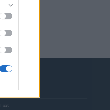
ookie policy
351003