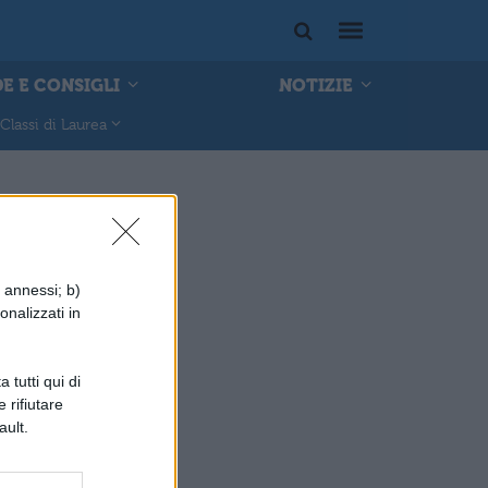
E E CONSIGLI
NOTIZIE
Classi di Laurea
i annessi; b)
onalizzati in
 tutti qui di
 rifiutare
ault.