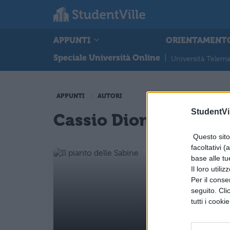
APPUNTI
ORIENTAMENT
Speciale Università Online
|
Università Telema
APPUNTI
AUTORI
StudentVil
Cassio Dione
Questo sito 
facoltativi (
base alle tu
Il loro utili
Per il consen
seguito. Cli
tutti i cooki