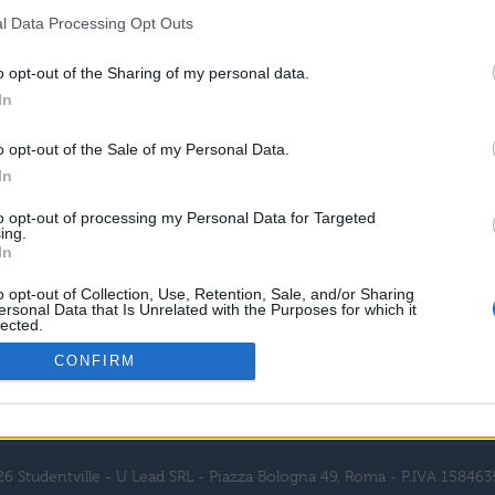
l Data Processing Opt Outs
o opt-out of the Sharing of my personal data.
In
o opt-out of the Sale of my Personal Data.
In
to opt-out of processing my Personal Data for Targeted
ing.
In
o opt-out of Collection, Use, Retention, Sale, and/or Sharing
ersonal Data that Is Unrelated with the Purposes for which it
lected.
Out
CONFIRM
Pubblicità
Collabora con noi
Note legali
Privacy policy
C
6 Studentville - U Lead SRL - Piazza Bologna 49, Roma - P.IVA 15846