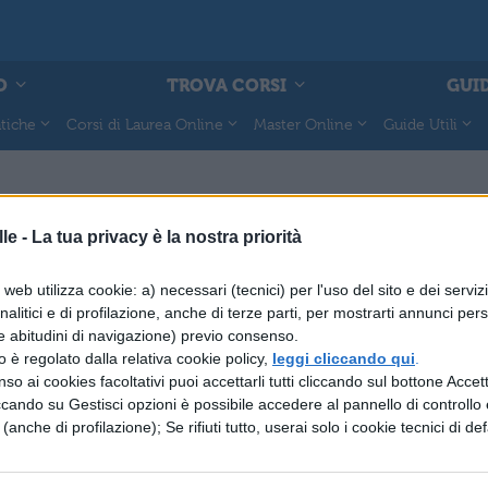
O
TROVA CORSI
GUID
tiche
Corsi di Laurea Online
Master Online
Guide Utili
le -
La tua privacy è la nostra priorità
web utilizza cookie: a) necessari (tecnici) per l'uso del sito e dei serviz
TURA LATINA
analitici e di profilazione, anche di terze parti, per mostrarti annunci pers
partani chiedono ad
e abitudini di navigazione) previo consenso.
 un generale e in
zzo è regolato dalla relativa cookie policy,
leggi cliccando qui
.
o ricevono...un
so ai cookies facoltativi puoi accettarli tutti cliccando sul bottone Accetta
!
ccando su Gestisci opzioni è possibile accedere al pannello di controllo e
e (anche di profilazione); Se rifiuti tutto, userai solo i cookie tecnici di def