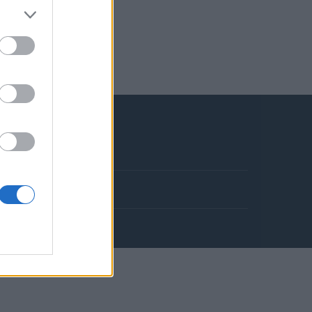
ookie policy
351003