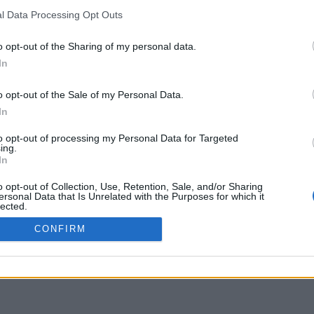
l Data Processing Opt Outs
o opt-out of the Sharing of my personal data.
1
2
In
o opt-out of the Sale of my Personal Data.
In
to opt-out of processing my Personal Data for Targeted
ing.
In
o opt-out of Collection, Use, Retention, Sale, and/or Sharing
Pubblicità
Collabora con noi
Note legali
Privacy policy
C
ersonal Data that Is Unrelated with the Purposes for which it
lected.
Out
CONFIRM
6 Studentville - U Lead SRL - Piazza Bologna 49, Roma - P.IVA 15846