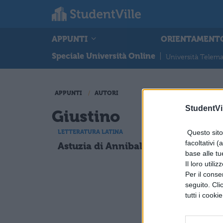
APPUNTI
ORIENTAMENT
Speciale Università Online
|
Università Telema
APPUNTI
AUTORI
StudentVil
Giustino
Questo sito 
LETTERATURA LATINA
LETTERA
facoltativi (
Astuzia di Annibale
Gli s
base alle tu
Atene
Il loro utili
cambi
Per il consen
poeta
seguito. Cli
tutti i cooki