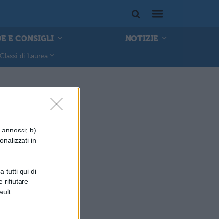
E E CONSIGLI
NOTIZIE
Classi di Laurea
i annessi; b)
onalizzati in
 tutti qui di
 rifiutare
ault.