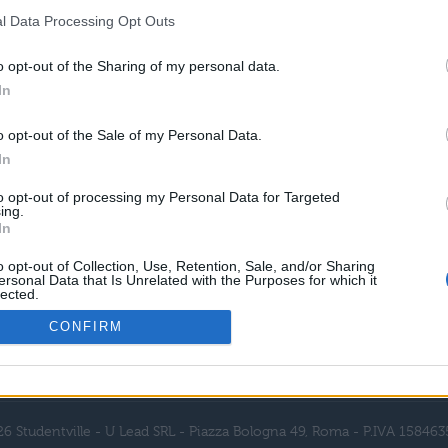
l Data Processing Opt Outs
o opt-out of the Sharing of my personal data.
In
o opt-out of the Sale of my Personal Data.
In
to opt-out of processing my Personal Data for Targeted
ing.
In
o opt-out of Collection, Use, Retention, Sale, and/or Sharing
ersonal Data that Is Unrelated with the Purposes for which it
lected.
Out
CONFIRM
Pubblicità
Collabora con noi
Note legali
Privacy policy
C
6 Studentville - U Lead SRL - Piazza Bologna 49, Roma - P.IVA 15846