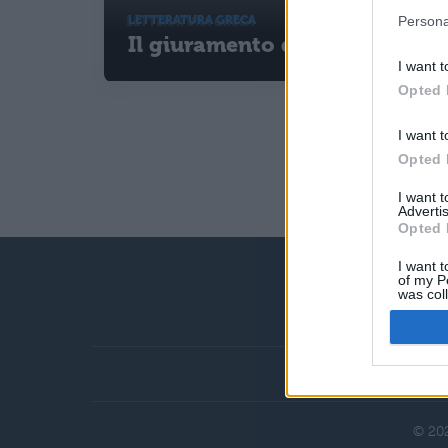
LETTERATURA GRECA
Persona
Il giuramento di Ippocrate
I want t
Opted 
I want t
Opted 
I want 
Advertis
Opted 
I want t
of my P
was col
Opted 
Chi siamo
© 202