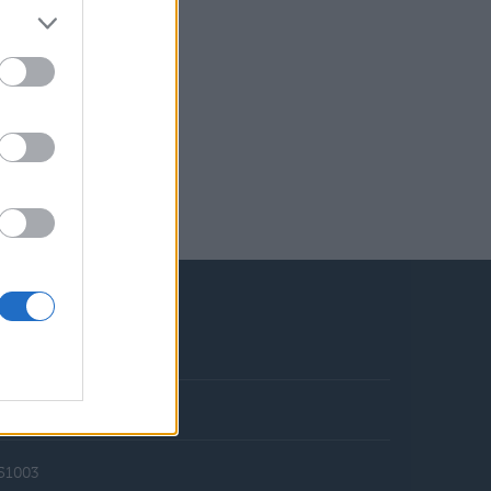
ookie policy
351003