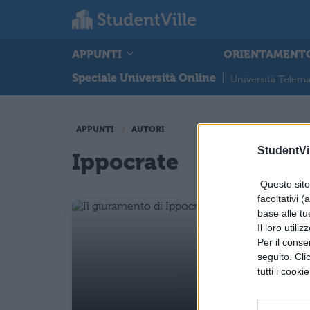
APPUNTI
ORIENTAMENT
Speciale Università Online
|
Università Telema
APPUNTI
AUTORI
StudentVil
Ippocrate
Questo sito 
facoltativi (
base alle tu
Il loro utili
Per il consen
seguito. Cli
tutti i cooki