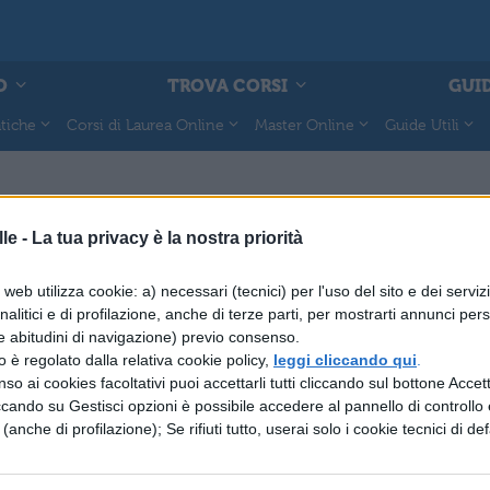
O
TROVA CORSI
GUID
tiche
Corsi di Laurea Online
Master Online
Guide Utili
le -
La tua privacy è la nostra priorità
web utilizza cookie: a) necessari (tecnici) per l'uso del sito e dei serviz
analitici e di profilazione, anche di terze parti, per mostrarti annunci pers
e abitudini di navigazione) previo consenso.
zzo è regolato dalla relativa cookie policy,
leggi cliccando qui
.
so ai cookies facoltativi puoi accettarli tutti cliccando sul bottone Accetta
ccando su Gestisci opzioni è possibile accedere al pannello di controllo e
e (anche di profilazione); Se rifiuti tutto, userai solo i cookie tecnici di def