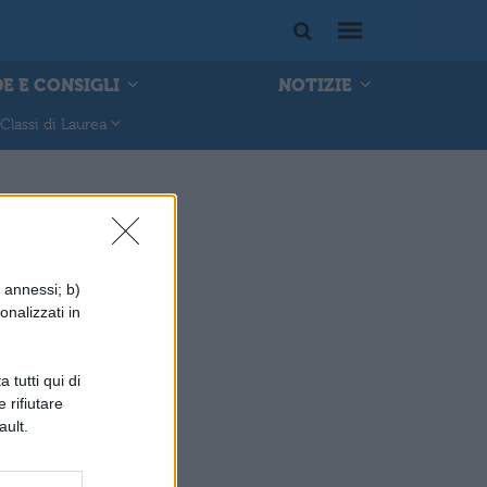
E E CONSIGLI
NOTIZIE
Classi di Laurea
i annessi; b)
onalizzati in
 tutti qui di
 rifiutare
ault.