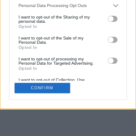
Personal Data Processing Opt Outs
I want to opt-out of the Sharing of my
personal data.
Opted In
Chi siamo
Note legali
I want to opt-out of the Sale of my
Pubblicità
Privacy policy
Personal Data.
Opted In
Collabora con noi
Cookie policy
I want to opt-out of processing my
Personal Data for Targeted Advertising.
Opted In
© 2026 Studentville - U Lead SRL - Piazza Bologna 49, Roma - P.IVA
15846351003
I want to opt-out of Collection, Use,
Retention, Sale, and/or Sharing of my
CONFIRM
Personal Data that Is Unrelated with the
Purposes for which it was collected.
Opted Out