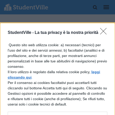
APPUNTI
AUTORI
StudentVille -
La tua privacy è la nostra priorità
Longo Sofista
LETTERATURA
Questo sito web utilizza cookie: a) necessari (tecnici) per
GRECA
La
l'uso del sito e dei servizi annessi; b) facoltativi (analitici e di
profilazione, anche di terze parti, per mostrarti annunci
capra e
personalizzati in base alle tue abitudini di navigazione) previo
il
consenso.
bambin
Il loro utilizzo è regolato dalla relativa cookie policy,
leggi
o
cliccando qui
.
Per il consenso ai cookies facoltativi puoi accettarli tutti
cliccando sul bottone Accetta tutti qui di seguito. Cliccando su
Gestisci opzioni è possibile accedere al pannello di controllo
e rifiutare tutti i cookie (anche di profilazione); Se rifiuti tutto,
userai solo i cookie tecnici di default.