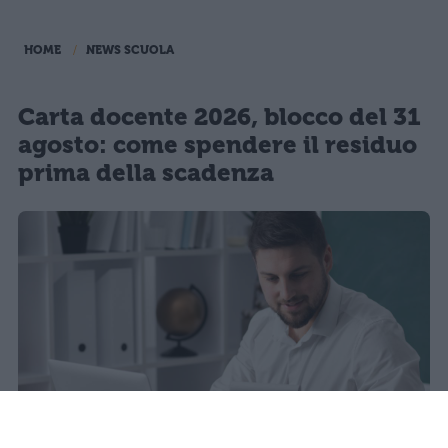
HOME
NEWS SCUOLA
Carta docente 2026, blocco del 31
agosto: come spendere il residuo
prima della scadenza