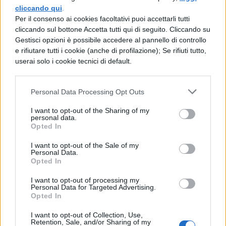
primi vengano sviluppate le caratteristiche
cliccando qui
.
Per il consenso ai cookies facoltativi puoi accettarli tutti
peculiari dell'uomo, mentre nell'altra quelle
cliccando sul bottone Accetta tutti qui di seguito. Cliccando su
della donna.
Gestisci opzioni è possibile accedere al pannello di controllo
e rifiutare tutti i cookie (anche di profilazione); Se rifiuti tutto,
userai solo i cookie tecnici di default.
TEORIA GENDER:
SIGNIFICATO
Personal Data Processing Opt Outs
In sostanza quindi l'identità di genere viene
I want to opt-out of the Sharing of my
personal data.
stabilita dalla soggettiva percezione che
Opted In
ognuno di noi ha di se stesso, orientando
I want to opt-out of the Sale of my
Personal Data.
dunque la propria sessualità verso i propri
Opted In
istinti e le proprie pulsioni: non si è uomini
I want to opt-out of processing my
Personal Data for Targeted Advertising.
o donne perché si è nati e si hanno
Opted In
anatomicamente i tratti fisici di maschio o
I want to opt-out of Collection, Use,
femmina, ma semplicemente perchè ci si
Retention, Sale, and/or Sharing of my