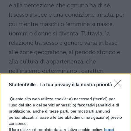
e alla percezione che ognuno ha di sè.
Il sesso invece è una condizione innata, per
cui mentre maschi o femmine si nasce,
uomini o donne si diventa. Tuttavia, la
relazione tra sesso e genere varia in base
alle zone geografiche, al periodo storico e
alla cultura di appartenenza, che
nell'insieme determinano i caratteri
dell'essere uomo o donna.
StudentVille -
La tua privacy è la nostra priorità
Sesso e genere quindi sono due concetti
diversi tra loro, tuttavia sono
Questo sito web utilizza cookie: a) necessari (tecnici) per
l'uso del sito e dei servizi annessi; b) facoltativi (analitici e di
interdipendenti: ad esempio, i bambini e le
profilazione, anche di terze parti, per mostrarti annunci
bambine vengono educati in maniera
personalizzati in base alle tue abitudini di navigazione) previo
consenso.
totalmente differente, in modo che nei
Il loro utilizzo è regolato dalla relativa cookie policy,
leggi