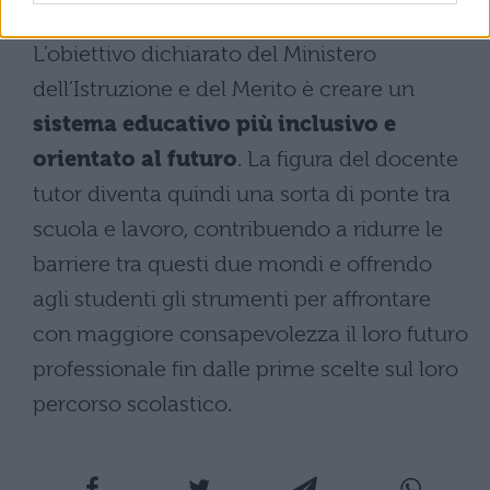
propedeutica all’assunzione del ruolo.
L’obiettivo dichiarato del Ministero
dell’Istruzione e del Merito è creare un
sistema educativo più inclusivo e
orientato al futuro
. La figura del docente
tutor diventa quindi una sorta di ponte tra
scuola e lavoro, contribuendo a ridurre le
barriere tra questi due mondi e offrendo
agli studenti gli strumenti per affrontare
con maggiore consapevolezza il loro futuro
professionale fin dalle prime scelte sul loro
percorso scolastico.