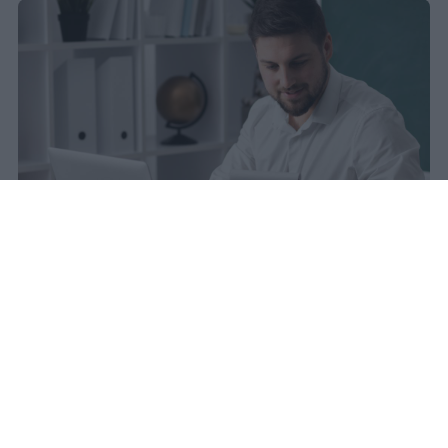
sniro
Pubblicato il 6 ago 2026
Quest’anno la carta docente presenta un
importo aggiornato a
383 euro
.
L’attivazione del bonus è avvenuta il
9
marzo scorso
, dopo un periodo di attesa