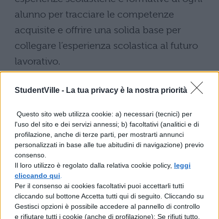
alunno per tracciare le competenze
acquisite e offrire una solida base per
collegare l’esperienza scolastica al futuro
lavorativo.
Secondo i dati raccolti, il
coinvolgimento
StudentVille -
La tua privacy è la nostra priorità
degli insegnanti tutor
ha già interessato
circa 40mila docenti e oltre 70mila classi.
Questo sito web utilizza cookie: a) necessari (tecnici) per
l'uso del sito e dei servizi annessi; b) facoltativi (analitici e di
Grazie a un finanziamento di 150 milioni di
profilazione, anche di terze parti, per mostrarti annunci
euro, questi professionisti potranno contare
personalizzati in base alle tue abitudini di navigazione) previo
consenso.
su un compenso aggiuntivo e punteggi di
Il loro utilizzo è regolato dalla relativa cookie policy,
leggi
servizio specifici.
cliccando qui
.
Per il consenso ai cookies facoltativi puoi accettarli tutti
cliccando sul bottone Accetta tutti qui di seguito. Cliccando su
Le responsabilità delle scuole e le
Gestisci opzioni è possibile accedere al pannello di controllo
prospettive future
e rifiutare tutti i cookie (anche di profilazione); Se rifiuti tutto,