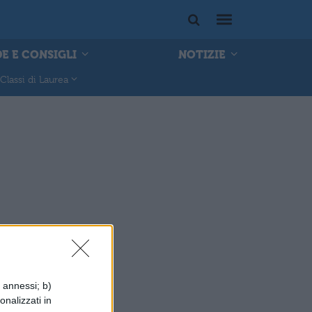
E E CONSIGLI
NOTIZIE
Classi di Laurea
i annessi; b)
onalizzati in