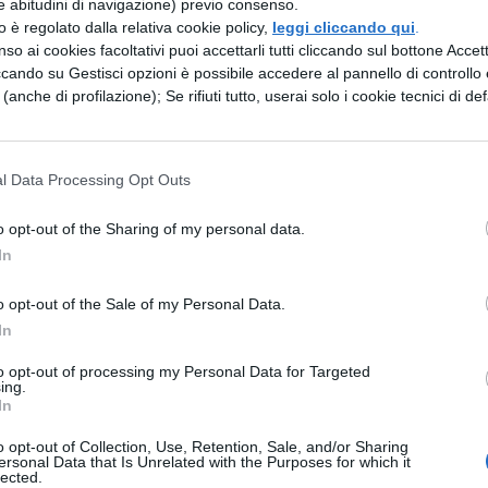
e abitudini di navigazione) previo consenso.
zzo è regolato dalla relativa cookie policy,
leggi cliccando qui
.
DELL'ARTE
STORIA DELL'ARTE
so ai cookies facoltativi puoi accettarli tutti cliccando sul bottone Accetta
Magritte
Marc Chagall
ccando su Gestisci opzioni è possibile accedere al pannello di controllo e
e (anche di profilazione); Se rifiuti tutto, userai solo i cookie tecnici di def
DELL'ARTE
STORIA DELL'ARTE
enismo
Andrea del Verrocchio
l Data Processing Opt Outs
o opt-out of the Sharing of my personal data.
DELL'ARTE
STORIA DELL'ARTE
In
viltà egea
Arte greca: età severa
o opt-out of the Sale of my Personal Data.
In
DELL'ARTE
STORIA DELL'ARTE
to opt-out of processing my Personal Data for Targeted
greca: età arcaica
Antonio del Pollaiolo
ing.
In
o opt-out of Collection, Use, Retention, Sale, and/or Sharing
DELL'ARTE
ersonal Data that Is Unrelated with the Purposes for which it
preistorica
lected.