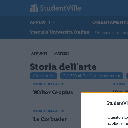
APPUNTI
ORIENTAMENT
Speciale Università Online
|
Università Telema
APPUNTI
MATERIE
Storia dell'arte
Arte Antica
Dal 700 all’Età Contemporanea
STORIA DELL'ARTE
STORIA 
Walter Gropius
Van d
StudentVil
STORIA DELL'ARTE
STORIA 
Questo sito 
Le Corbusier
Yves
facoltativi (