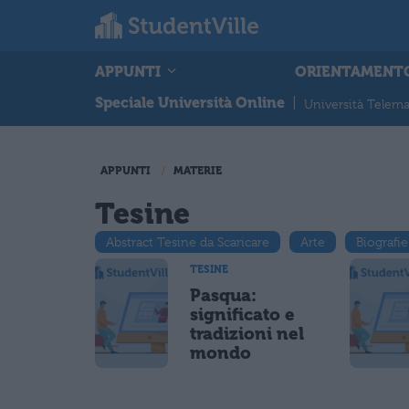
APPUNTI
ORIENTAMENT
Speciale Università Online
|
Università Telema
APPUNTI
MATERIE
Tesine
Abstract Tesine da Scaricare
Arte
Biografie
TESINE
Pasqua:
significato e
tradizioni nel
mondo