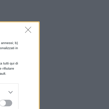
i annessi; b)
onalizzati in
 tutti qui di
 rifiutare
ault.