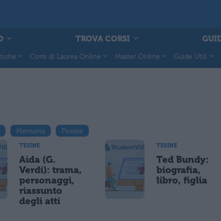
O
TROVA CORSI
GUID
tiche
Corsi di Laurea Online
Master Online
Guide Utili
Memoria
Poesie
TESINE
TESINE
Aida (G.
Ted Bundy:
Verdi): trama,
biografia,
personaggi,
libro, figlia
riassunto
degli atti