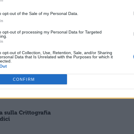
In
sull'irrazionalismo
novecentesco
o opt-out of the Sale of my Personal Data.
In
TESINE
to opt-out of processing my Personal Data for Targeted
ing.
a sulla società
Tesina sulla Sezione
In
ata in Marx e
Aurea
dello
o opt-out of Collection, Use, Retention, Sale, and/or Sharing
ersonal Data that Is Unrelated with the Purposes for which it
lected.
Out
TESINE
a sulla New
Tesina sulla giustizia
CONFIRM
omy
a sulla Crittografia
dici