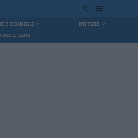
E E CONSIGLI
NOTIZIE
Classi di Laurea