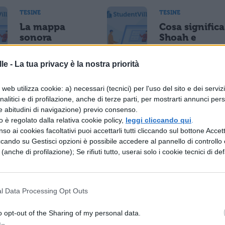
TESINE
TESINE
La mappa
Cosa significa
sonora
Shoah e
mondiale
differenze col
della poesia
significato di
le -
La tua privacy è la nostra priorità
Olocausto
web utilizza cookie: a) necessari (tecnici) per l'uso del sito e dei serviz
analitici e di profilazione, anche di terze parti, per mostrarti annunci pers
TESINE
TESINE
e abitudini di navigazione) previo consenso.
Fedez,
The Hollow
zzo è regolato dalla relativa cookie policy,
leggi cliccando qui
.
biografia e
Men, Gli
so ai cookies facoltativi puoi accettarli tutti cliccando sul bottone Accetta
canzoni più
uomini vuoti:
ccando su Gestisci opzioni è possibile accedere al pannello di controllo e
belle
poesia di
e (anche di profilazione); Se rifiuti tutto, userai solo i cookie tecnici di def
Thomas
Stearns Eliot
l Data Processing Opt Outs
TESINE
o opt-out of the Sharing of my personal data.
 sulla Relatività
Tesina