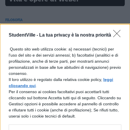
FILOSOFIA
La formazione culturale di Weber
StudentVille -
La tua privacy è la nostra priorità
FILOSOFIA
Questo sito web utilizza cookie: a) necessari (tecnici) per
Le scienze storico-sociali
l'uso del sito e dei servizi annessi; b) facoltativi (analitici e di
profilazione, anche di terze parti, per mostrarti annunci
personalizzati in base alle tue abitudini di navigazione) previo
consenso.
FILOSOFIA
Il loro utilizzo è regolato dalla relativa cookie policy,
leggi
cliccando qui
.
Il capitalismo in Weber
Per il consenso ai cookies facoltativi puoi accettarli tutti
cliccando sul bottone Accetta tutti qui di seguito. Cliccando su
Gestisci opzioni è possibile accedere al pannello di controllo
FILOSOFIA
e rifiutare tutti i cookie (anche di profilazione); Se rifiuti tutto,
userai solo i cookie tecnici di default.
La sociologia