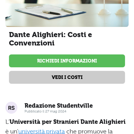
Dante Alighieri: Costi e
Convenzioni
RICHIEDI INFORMAZIONI
VEDI I COSTI
Redazione Studentville
Pubblicato il 27 mag 2024
L’
Università per Stranieri Dante Alighieri
è un’
università privata
che promuove la