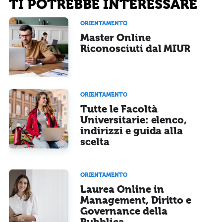
TI POTREBBE INTERESSARE
sarà pubblicata. Dichiari di avere preso visione e di accettare quanto previsto dalla
informativa privacy
. Pubblicando questo commento dai il consenso affinché un cookie
salvi i tuoi dati (nome, email) per il prossimo commento.
ORIENTAMENTO
Master Online
Ho letto e acconsento l'
informativa
sulla privacy
CONFERMA E PUBBLICA
Riconosciuti dal MIUR
Acconsento all'uso dei miei dati da parte di terzi per finalità di
marketing diretto con modalità automatizzate o tradizionali
ORIENTAMENTO
Tutte le Facoltà
Universitarie: elenco,
indirizzi e guida alla
scelta
ORIENTAMENTO
Laurea Online in
Management, Diritto e
Governance della