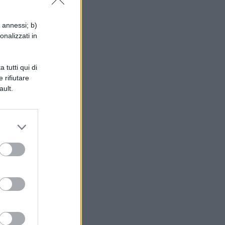
i annessi; b)
onalizzati in
i
o
 tutti qui di
 rifiutare
ault.