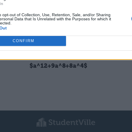
MATEMATICA
In
$4a^3c+36ab^2c+24a^2bc-4ac^5$
o opt-out of Collection, Use, Retention, Sale, and/or Sharing
ersonal Data that Is Unrelated with the Purposes for which it
lected.
Out
MATEMATICA
$a^2-(x+y)a+xy$
CONFIRM
MATEMATICA
$a^12+9a^8+8a^4$