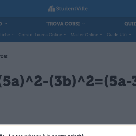
O
TROVA CORSI
GUID
tiche
Corsi di Laurea Online
Master Online
Guide Utili
TORI
5a)^2-(3b)^2=(5a-