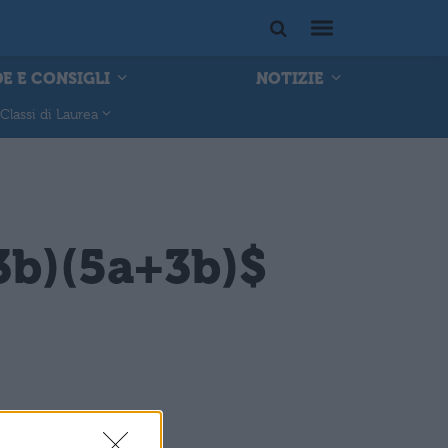
E E CONSIGLI
NOTIZIE
Classi di Laurea
3b)(5a+3b)$