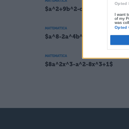
MATEMATICA
Opted 
$a^2+9b^2-c^2-6ab$
I want t
of my P
was col
Opted 
MATEMATICA
$a^8-2a^4b^4+b^8-c^4$
MATEMATICA
$8a^2x^3-a^2-8x^3+1$