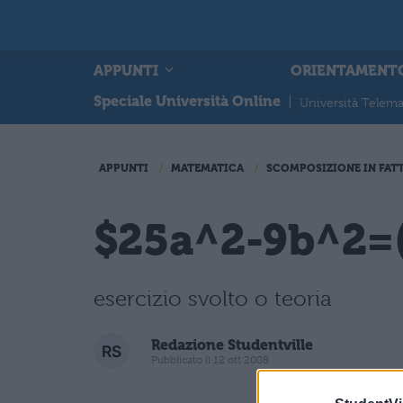
APPUNTI
ORIENTAMENT
Speciale Università Online
|
Università Telema
APPUNTI
MATEMATICA
SCOMPOSIZIONE IN FAT
$25a^2-9b^2=(
esercizio svolto o teoria
Redazione Studentville
Pubblicato il 12 ott 2008