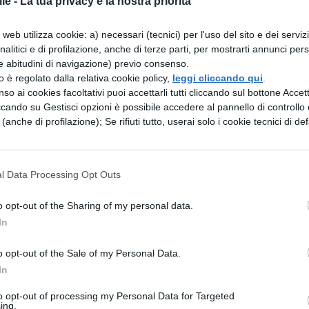
le -
La tua privacy è la nostra priorità
o
web utilizza cookie: a) necessari (tecnici) per l'uso del sito e dei serviz
ermini $(a+b)$ per la loro differenza $(a-b)$ dà
analitici e di profilazione, anche di terze parti, per mostrarti annunci pers
^2$, cioè la differenza dei quadrati di ognuno de
e abitudini di navigazione) previo consenso.
zzo è regolato dalla relativa cookie policy,
leggi cliccando qui
.
 metodo al contrario si può passare da un binomi
so ai cookies facoltativi puoi accettarli tutti cliccando sul bottone Accetta
i:
ccando su Gestisci opzioni è possibile accedere al pannello di controllo e
e (anche di profilazione); Se rifiuti tutto, userai solo i cookie tecnici di def
a-3b)(5a+3b)$
l Data Processing Opt Outs
ESSARE
o opt-out of the Sharing of my personal data.
In
MATEMATICA
o opt-out of the Sale of my Personal Data.
^2yz$
$a^2-4ab+4b^2+9-6a+12b$
In
to opt-out of processing my Personal Data for Targeted
ing.