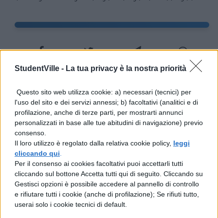
StudentVille -
La tua privacy è la nostra priorità
TI POTREBBE INTERESSARE
Questo sito web utilizza cookie: a) necessari (tecnici) per
l'uso del sito e dei servizi annessi; b) facoltativi (analitici e di
MATEMATICA
profilazione, anche di terze parti, per mostrarti annunci
$1/4x^2y^2z+25/4x^2z-5/2x^2yz$
personalizzati in base alle tue abitudini di navigazione) previo
consenso.
Il loro utilizzo è regolato dalla relativa cookie policy,
leggi
cliccando qui
.
MATEMATICA
Per il consenso ai cookies facoltativi puoi accettarli tutti
$a^2-4ab+4b^2+9-6a+12b$
cliccando sul bottone Accetta tutti qui di seguito. Cliccando su
Gestisci opzioni è possibile accedere al pannello di controllo
e rifiutare tutti i cookie (anche di profilazione); Se rifiuti tutto,
MATEMATICA
userai solo i cookie tecnici di default.
$a^2+9b^2-c^2-6ab$