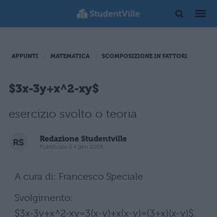
APPUNTI
MATEMATICA
SCOMPOSIZIONE IN FATTORI
$3x-3y+x^2-xy$
esercizio svolto o teoria
Redazione Studentville
Pubblicato il 4 gen 2009
A cura di: Francesco Speciale
Svolgimento:
$3x-3y+x^2-xy=3(x-y)+x(x-y)=(3+x)(x-y)$.