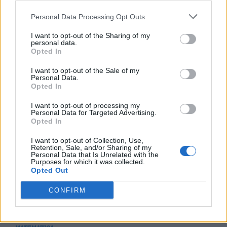
Personal Data Processing Opt Outs
MATEMATICA
I want to opt-out of the Sharing of my
personal data.
$4a^3c+36ab^2c+24a^2bc-4ac^5$
Opted In
I want to opt-out of the Sale of my
Personal Data.
MATEMATICA
Opted In
$a^8-2a^4b^4+b^8-c^4$
I want to opt-out of processing my
Personal Data for Targeted Advertising.
Opted In
MATEMATICA
I want to opt-out of Collection, Use,
$a^2-(x+y)a+xy$
Retention, Sale, and/or Sharing of my
Personal Data that Is Unrelated with the
Purposes for which it was collected.
Opted Out
MATEMATICA
CONFIRM
$8a^2x^3-a^2-8x^3+1$