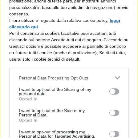
Tangente e cotangente: problema
profilazione, anche di terze parti, per mostrarti annunci
svolto
personalizzati in base alle tue abitudini di navigazione) previo
consenso.
Il loro utilizzo è regolato dalla relativa cookie policy,
leggi
cliccando qui
.
MATEMATICA
Per il consenso ai cookies facoltativi puoi accettarli tutti
Seno e Coseno: spiegazione ed esercizi
cliccando sul bottone Accetta tutti qui di seguito. Cliccando su
svolti
Gestisci opzioni è possibile accedere al pannello di controllo
e rifiutare tutti i cookie (anche di profilazione); Se rifiuti tutto,
userai solo i cookie tecnici di default.
MATEMATICA
Equaz. cartesiana del luogo di
Personal Data Processing Opt Outs
equazioni parametriche $x=sin^4
\alpha +cos^4 \alpha; y=sin^2 \alpha$
I want to opt-out of the Sharing of my
personal data.
Opted In
MATEMATICA
I want to opt-out of the Sale of my
Personal Data.
Equazione cartesiana del luogo di
Opted In
equazioni parametriche $x=sin \alpha-
cos \alpha; y=cos2 \alpha$
I want to opt-out of processing my
Personal Data for Targeted Advertising.