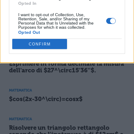
Opted In
MATEMATICA
I want to opt-out of Collection, Use,
Retention, Sale, and/or Sharing of my
Equazione cartesiana del luogo di
Personal Data that Is Unrelated with the
equazioni parametriche $x=2cosec
Purposes for which it was collected.
Opted Out
\alpha; y=3cotg\alpha$
CONFIRM
MATEMATICA
Esprimere in forma decimale la misura
dell'arco di $27^\circ15'36''$.
MATEMATICA
$cos(2x-30^\circ)=cosx$
MATEMATICA
Risolvere un triangolo rettangolo