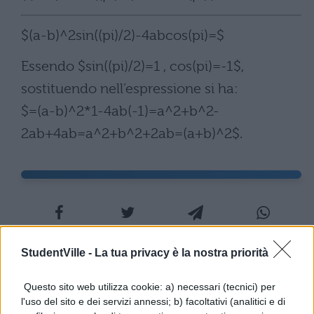
$(a-b)^2sin((pi)/2)-4abcos(pi)=$
Essendo $sin((pi)/2)=1 , cos(pi)=-1$,
sostituendo nell’espressione si ha:
$=(a-b)^2*1-4ab(-1)=a^2+b^2-
2ab+4ab=a^2+b^2+2ab=(a+b)^2$.
StudentVille -
La tua privacy è la nostra priorità
TI POTREBBE INTERESSARE
Questo sito web utilizza cookie: a) necessari (tecnici) per
MATEMATICA
l'uso del sito e dei servizi annessi; b) facoltativi (analitici e di