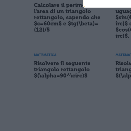
Calcolare il perimetro e
Verif
l'area di un triangolo
uguag
rettangolo, sapendo che
$sin(
$c=60cm$ e $tg(\beta)=
irc)$ 
(12)/5
$cos(
irc)$.
MATEMATICA
MATEMA
Risolvere il seguente
Risol
triangolo rettangolo
trian
$(\alpha=90^\circ)$
$(\al