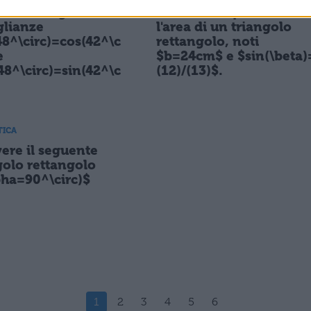
icare le seguenti
Calcolare il perimetro e
lianze
l'area di un triangolo
48^\circ)=cos(42^\c
rettangolo, noti
e
$b=24cm$ e $sin(\beta)
48^\circ)=sin(42^\c
(12)/(13)$.
TICA
vere il seguente
golo rettangolo
pha=90^\circ)$
1
2
3
4
5
6