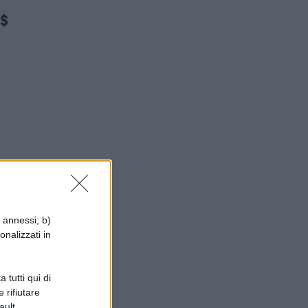
a$
i annessi; b)
onalizzati in
i
 tutti qui di
 rifiutare
ault.