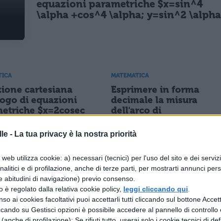
equazioni parametriche $x=sin^4
\alpha +cos^4 \alpha; y=sin^2 \alph
TICA
MATEMATICA
ione cartesiana
Esprimere in forma
uogo di equazioni
decimale la misura
etriche $x=2cosec
dell'arco di
a; y=3cotg\alpha$
$27^\circ15'36''$.
le -
La tua privacy è la nostra priorità
web utilizza cookie: a) necessari (tecnici) per l'uso del sito e dei serviz
TICA
MATEMATICA
analitici e di profilazione, anche di terze parti, per mostrarti annunci pers
vere un triangolo
Calcolare l'area del
e abitudini di navigazione) previo consenso.
ngolo sapendo che
seguente triangolo con 
zzo è regolato dalla relativa cookie policy,
leggi cliccando qui
.
tenusa è di $12cm$
seguenti dati
so ai cookies facoltativi puoi accettarli tutti cliccando sul bottone Accetta
ea di
ccando su Gestisci opzioni è possibile accedere al pannello di controllo e
qrt3cm^2$
e (anche di profilazione); Se rifiuti tutto, userai solo i cookie tecnici di def