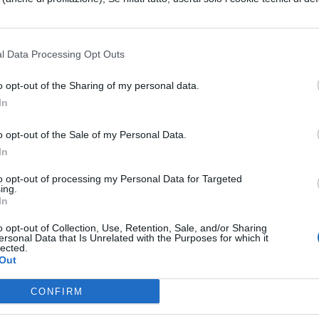
TICA
MATEMATICA
l Data Processing Opt Outs
minare l'ipotenusa
Determinare il
 triangolo
perimetro di un
o opt-out of the Sharing of my personal data.
ngolo sapendo che
triangolo isoscele di
In
mma dei seni dei
base $12cm$ e co
ngoli acut
l'angolo al vertice di
o opt-out of the Sale of my Personal Data.
$36^\ci
In
to opt-out of processing my Personal Data for Targeted
TICA
MATEMATICA
ing.
In
lare il perimetro di
Calcolare il perimetro e
iangolo rettangolo,
l'area di un triangolo
o opt-out of Collection, Use, Retention, Sale, and/or Sharing
do che l'area è di
rettangolo, sapendo ch
ersonal Data that Is Unrelated with the Purposes for which it
lected.
m^2$ e
$a=50cm$ e
Out
beta)=3/4
$sin(\gamma)=(24)
CONFIRM
TICA
MATEMATICA