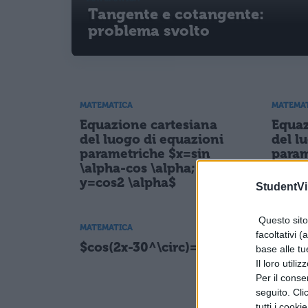
Tangente e cotangente:
problema svolto
MATEMATICA
MATEMA
Equazione cartesiana
Equaz
del luogo di equazioni
del l
parametriche $x=sin
param
\alpha-cos \alpha;
\alph
y=cos2 \alpha$
StudentVil
Questo sito 
MATEMATICA
MATEMA
facoltativi (
$cos(2x-30^\circ)=cosx$
Risol
base alle tu
retta
Il loro utili
l'ipo
Per il consen
e l'ar
seguito. Cli
$18s
tutti i cooki