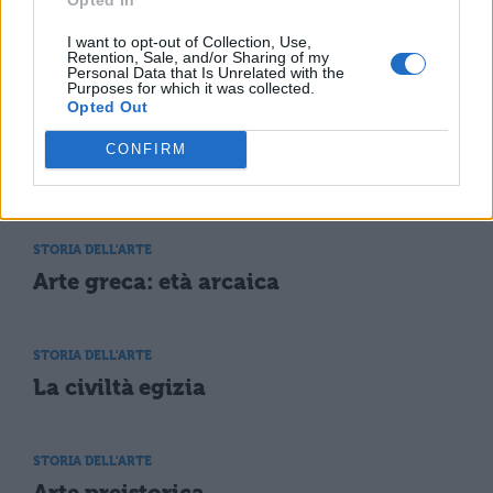
STORIA DELL'ARTE
I want to opt-out of Collection, Use,
Retention, Sale, and/or Sharing of my
Arte greca: età severa
Personal Data that Is Unrelated with the
Purposes for which it was collected.
Opted Out
STORIA DELL'ARTE
CONFIRM
Arte greca: età classica
STORIA DELL'ARTE
Arte greca: età arcaica
STORIA DELL'ARTE
La civiltà egizia
STORIA DELL'ARTE