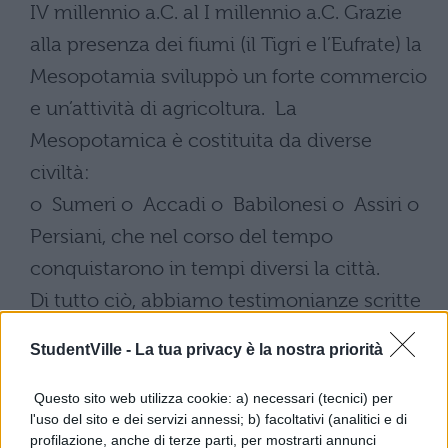
IV millennio a.C. al I millennio a.C. Grazie
alla presenza dei fiumi (il Tigri e l’Eufrate) la
Mesopotamia sviluppò un forte commercio
e un’attività di agricoltura. La
Mesopotamica è costituita da diverse
civiltà:
o Sumeri o Accadi o Babilonesi o Assiri o
Persiani, che nel corso del tempo
conquistarono in tempi diversi la città.
Di tutto ciò, abbiamo testimonianze scritte
e archeologiche, resti di tombe e templi.
–
StudentVille -
La tua privacy è la nostra priorità
segue nel file da scaricare
Questo sito web utilizza cookie: a) necessari (tecnici) per
l'uso del sito e dei servizi annessi; b) facoltativi (analitici e di
Scarica il contenuto
profilazione, anche di terze parti, per mostrarti annunci