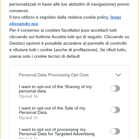
personalizzati in base alle tue abitudini di navigazione) previo
consenso.
Il loro utilizzo è regolato dalla relativa cookie policy,
leggi
cliccando qui
.
Per il consenso ai cookies facoltativi puoi accettarli tutti
cliccando sul bottone Accetta tutti qui di seguito. Cliccando su
Gestisci opzioni è possibile accedere al pannello di controllo
TI POTREBBE INTERESSARE
e rifiutare tutti i cookie (anche di profilazione); Se rifiuti tutto,
userai solo i cookie tecnici di default.
STORIA DELL'ARTE
L' Acropoli d' Atene
Personal Data Processing Opt Outs
I want to opt-out of the Sharing of my
STORIA DELL'ARTE
personal data.
Opted In
L'Ellenismo
I want to opt-out of the Sale of my
Personal Data.
Opted In
STORIA DELL'ARTE
La civiltà egea
I want to opt-out of processing my
Personal Data for Targeted Advertising.
Opted In