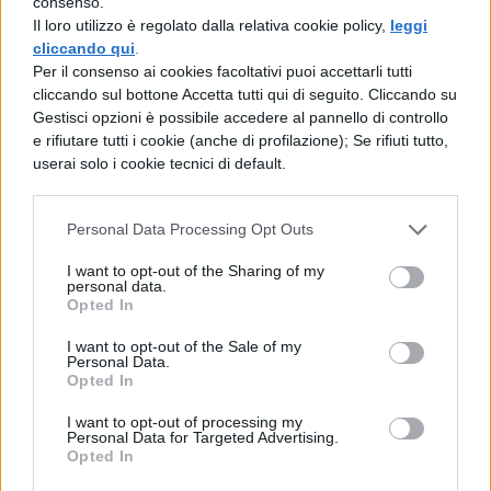
consenso.
Il loro utilizzo è regolato dalla relativa cookie policy,
leggi
elaborazione riflessiva che gli individui
cliccando qui
.
attuano al riguardo. Forse è proprio per
Per il consenso ai cookies facoltativi puoi accettarli tutti
cliccando sul bottone Accetta tutti qui di seguito. Cliccando su
questo che è più facile creare un
Gestisci opzioni è possibile accedere al pannello di controllo
pregiudizio piuttosto che cambiarlo.
e rifiutare tutti i cookie (anche di profilazione); Se rifiuti tutto,
userai solo i cookie tecnici di default.
Al fine di poter comprendere al meglio il
pregiudizio e le sue forme nel panorama
Personal Data Processing Opt Outs
contemporaneo è utile ricordare come, in
I want to opt-out of the Sharing of my
quanto atteggiamento e in quanto
personal data.
Opted In
intrinsecamente negativo, esso sia legato
(senza un rapporto di vera e propria
I want to opt-out of the Sale of my
Personal Data.
causalità) a un comportamento specifico:
Opted In
la discriminazione. Tale comportamento
I want to opt-out of processing my
Personal Data for Targeted Advertising.
mette in luce la natura duplice del
Opted In
pregiudizio che può assumere forma