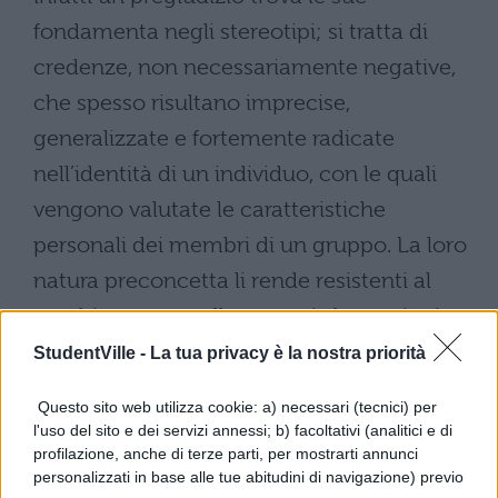
fondamenta negli stereotipi; si tratta di
credenze, non necessariamente negative,
che spesso risultano imprecise,
generalizzate e fortemente radicate
nell’identità di un individuo, con le quali
vengono valutate le caratteristiche
personali dei membri di un gruppo. La loro
natura preconcetta li rende resistenti al
cambiamento e alle nuove informazioni.
Questa resistenza è dovuta anche a un’altra
StudentVille -
La tua privacy è la nostra priorità
caratteristica dello stereotipo: un certo
Questo sito web utilizza cookie: a) necessari (tecnici) per
grado di intensità emotiva è sempre
l'uso del sito e dei servizi annessi; b) facoltativi (analitici e di
profilazione, anche di terze parti, per mostrarti annunci
contemplato negli stereotipi,
personalizzati in base alle tue abitudini di navigazione) previo
probabilmente anche a causa della scarsa