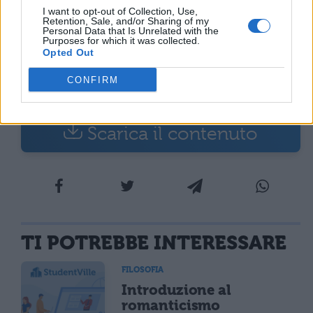
dando origine ad un movimento
I want to opt-out of Collection, Use,
Retention, Sale, and/or Sharing of my
composito generalmente noto col nome di
Personal Data that Is Unrelated with the
Purposes for which it was collected.
‘bergsonismo’.
(segue nel file da
Opted Out
scaricare)
CONFIRM
Scarica il contenuto
TI POTREBBE INTERESSARE
FILOSOFIA
Introduzione al
romanticismo