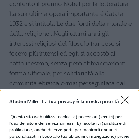
conferito il premio Nobel per la letteratura.
La sua ultima opera importante é datata
1932 e si intitola Le due fonti della morale e
della religione . Negli ultimi anni gli
interessi religiosi del filosofo francese si
fecero più intensi ed egli si accostò al
cattolicesimo, senza però abbracciarlo in
forma ufficiale, per solidarietà alla
comunità ebraica ormai perseguitata dal
nazismo. Quando nel 1939 i Tedeschi
StudentVille -
La tua privacy è la nostra priorità
invasero Parigi, egli si iscrisse
spontaneamente nelle liste degli ebrei,
Questo sito web utilizza cookie: a) necessari (tecnici) per
rifiutando l’esenzione concessagli dai
l'uso del sito e dei servizi annessi; b) facoltativi (analitici e di
profilazione, anche di terze parti, per mostrarti annunci
nazisti in virtù della sua celebrità. Morì a
personalizzati in base alle tue abitudini di navigazione) previo