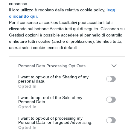
Parigi, ancora sotto il dominio tedesco, nel
consenso.
Il loro utilizzo è regolato dalla relativa cookie policy,
leggi
1941. L’influenza di Bergson sul mondo
cliccando qui
.
filosofico contemporanea fu enorme: essa
Per il consenso ai cookies facoltativi puoi accettarli tutti
cliccando sul bottone Accetta tutti qui di seguito. Cliccando su
si esercitò, oltre che su pensatori come
Gestisci opzioni è possibile accedere al pannello di controllo
James e Proust, sull’esistenzialismo
e rifiutare tutti i cookie (anche di profilazione); Se rifiuti tutto,
userai solo i cookie tecnici di default.
francese, sulla fenomenologia di Max
Scheler e, tramite il confronto di Bergson
Personal Data Processing Opt Outs
con Einstein, sul pensiero di Alfred N.
I want to opt-out of the Sharing of my
Whitehead e di George H. Mead, nonchè,
personal data.
Opted In
più in generale, sulla riflessione
I want to opt-out of the Sale of my
contemporanea relativa ai rapporti tra
Personal Data.
Opted In
scienza e filosofia. Non va poi trascurata la
rilevanza che ha avuto il pensiero di
I want to opt-out of processing my
Personal Data for Targeted Advertising.
Bergson in campo artistico e letterario,
Opted In