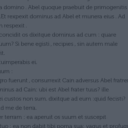
a domino . Abel quoque praebuit de primogenitis
.Et rexpexit dominus ad Abel et munera eius . Ad
 respexit .
concidit os dixitque dominus ad cum : quare
uum? Si bene egisti , recipies , sin autem male
t.
tuimperabis ei.
uum :
 agro fuerunt , consurrexit Cain adversus Abel fratr
nus ad Cain: ubi est Abel frater tuus? ille
i custos non sum. dixitque ad eum :quid fecisti?
ad me de terra.
r terram : ea aperuit os suum et suscepit
 tuo : ea non dabit tibi poma sua; vagus et profug