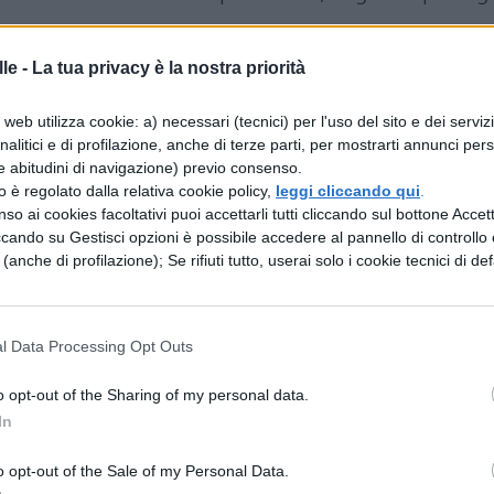
le -
La tua privacy è la nostra priorità
web utilizza cookie: a) necessari (tecnici) per l'uso del sito e dei serviz
 quella concepì e generò Caino e di nuovo
analitici e di profilazione, anche di terze parti, per mostrarti annunci pers
e abitudini di navigazione) previo consenso.
e fu un pastore di pecore e Caino un contadino.
zzo è regolato dalla relativa cookie policy,
leggi cliccando qui
.
 frutti della terra. Anche Abele offrì i primogeniti
so ai cookies facoltativi puoi accettarli tutti cliccando sul bottone Accetta
ccando su Gestisci opzioni è possibile accedere al pannello di controllo e
loro. E il signore accolse Abele e i suoi doni mantr
e (anche di profilazione); Se rifiuti tutto, userai solo i cookie tecnici di def
 si adirò fortemente e il suo volto si oscurò e il
 perchè il tuo volto si oscura? se hai fatto del bene
l Data Processing Opt Outs
e sconterai il tuo peccato subito in (foribus). Ma
nderai a quello. E Caino disse ad Abele suo fratel
o opt-out of the Sharing of my personal data.
arono nel campo, Caino si lanciò contro Abele s
In
 disse a Caino : dove è Abele tuo fratello? quello
o opt-out of the Sale of my Personal Data.
no il custode di mio fratello. E disse a quello: cos