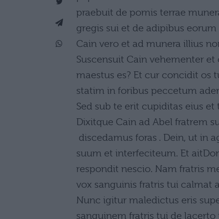
praebuit de pomis terrae muner
gregis sui et de adipibus eorum 
Cain vero et ad munera illius non
Suscensuit Cain vehementer et 
maestus es? Et cur concidit os t
statim in foribus peccetum aderi
Sed sub te erit cupiditas eius et 
Dixitque Cain ad Abel fratrem s
 discedamus foras . Dein, ut in
suum et interfeciteum. Et aitDomi
respondit nescio. Nam fratris me
vox sanguinis fratris tui calmat 
Nunc igitur maledictus eris supe
sanguinem fratris tui de lacerto