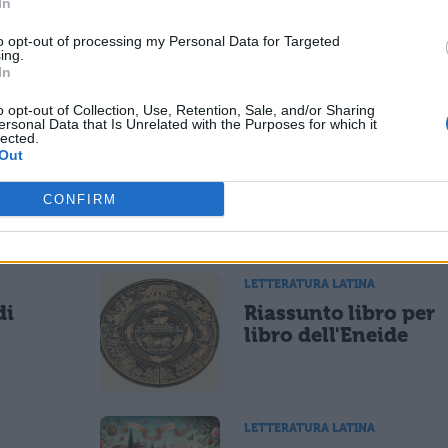
In
tuo fratello grida a me dalla terra; per questo tu
to opt-out of processing my Personal Data for Targeted
ing.
he ha aperto la sua bocca per ricevere dalla tua
In
uella non ti darà i suoi frutti, ramingo e fuggiasco
o opt-out of Collection, Use, Retention, Sale, and/or Sharing
ersonal Data that Is Unrelated with the Purposes for which it
lected.
Out
CONFIRM
ESSARE
LETTERATURA LATINA
di
Riassunto libro per
libro dell'Eneide
LETTERATURA LATINA