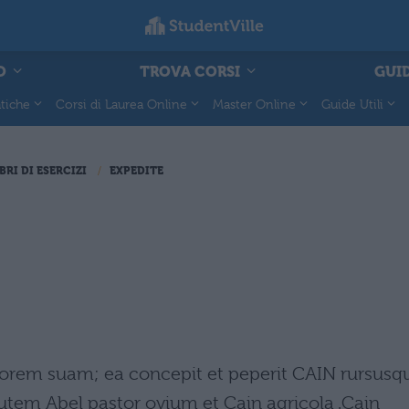
O
TROVA CORSI
GUID
tiche
Corsi di Laurea Online
Master Online
Guide Utili
BRI DI ESERCIZI
EXPEDITE
orem suam; ea concepit et peperit CAIN rursusq
 autem Abel pastor ovium et Cain agricola .Cain