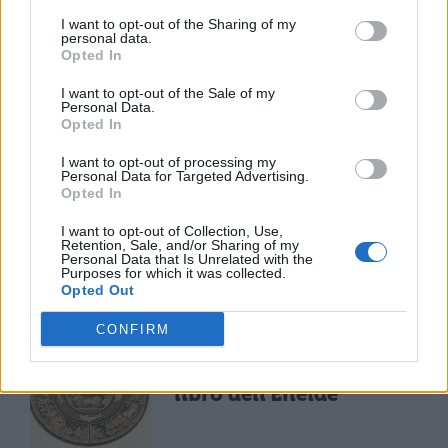
I want to opt-out of the Sharing of my
personal data.
Opted In
I want to opt-out of the Sale of my
Personal Data.
Opted In
TI POTREBBE INTERESSARE
I want to opt-out of processing my
Personal Data for Targeted Advertising.
Opted In
LETTERATURA LATINA
La Commedia di Plauto
I want to opt-out of Collection, Use,
Retention, Sale, and/or Sharing of my
Personal Data that Is Unrelated with the
Purposes for which it was collected.
Opted Out
CONFIRM
LETTERATURA LATINA
Riassunto libro per
libro dell'Eneide