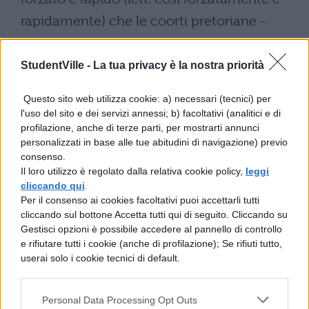
rapidamente) che le coorti pretoriane -
contrariamente allusanza degna degli
antenati - furono costrette a caricare le
StudentVille -
La tua privacy è la nostra priorità
insegne sulle bestie da soma (iumenta) e
Questo sito web utilizza cookie: a) necessari (tecnici) per
ad andar dietro così allimperatore Caligola,
l'uso del sito e dei servizi annessi; b) facoltativi (analitici e di
profilazione, anche di terze parti, per mostrarti annunci
che al contrario procedeva tanto
personalizzati in base alle tue abitudini di navigazione) previo
lentamente e comodamente da essere
consenso.
Il loro utilizzo è regolato dalla relativa cookie policy,
leggi
trasportato su una lettiga con otto
cliccando qui
.
portatori. Di tanto in tanto impartiva ordini:
Per il consenso ai cookies facoltativi puoi accettarli tutti
cliccando sul bottone Accetta tutti qui di seguito. Cliccando su
che le strade fossero spazzate per lui dalla
Gestisci opzioni è possibile accedere al pannello di controllo
plebe delle città vicine e che fossero
e rifiutare tutti i cookie (anche di profilazione); Se rifiuti tutto,
userai solo i cookie tecnici di default.
innaffiate dacqua affinché la polvere fosse
eliminata.
Personal Data Processing Opt Outs