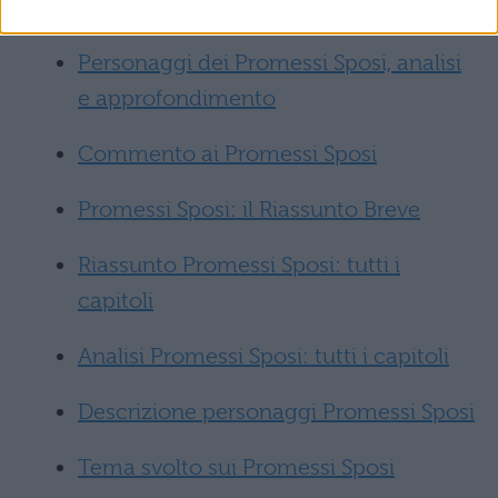
19 del romanzo di Manzoni? Leggi qui.
Personaggi dei Promessi Sposi, analisi
e approfondimento
Commento ai Promessi Sposi
Promessi Sposi: il Riassunto Breve
Riassunto Promessi Sposi: tutti i
capitoli
Analisi Promessi Sposi: tutti i capitoli
Descrizione personaggi Promessi Sposi
Tema svolto sui Promessi Sposi