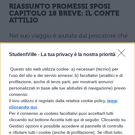
RIASSUNTO PROMESSI SPOSI
CAPITOLO 18 BREVE: IL CONTE
ATTILIO
Nel suo viaggio è aiutata dal pescatore che
aveva portato le prime notizie certe di
Renzo. Giunta a Pescarenico, Agnese
StudentVille -
La tua privacy è la nostra priorità
apprende da fra Galdino che padre
Questo sito web utilizza cookie: a) necessari (tecnici) per
Cristoforo è stato trasferito a Rimini. La
l'uso del sito e dei servizi annessi; b) facoltativi (analitici e di
profilazione, anche di terze parti, per mostrarti annunci
donna torna così al proprio paese in preda
personalizzati in base alle tue abitudini di navigazione) previo
allo sconforto.
consenso.
Il loro utilizzo è regolato dalla relativa cookie policy,
leggi
Il conte Attilio si rivolge ad uno zio,
cliccando qui
.
membro del Consiglio segreto, perché
Per il consenso ai cookies facoltativi puoi accettarli tutti
cliccando sul bottone Accetta tutti qui di seguito. Cliccando su
questi, che è in confidenza con il padre
Gestisci opzioni è possibile accedere al pannello di controllo
provinciale dei cappuccini, intervenga per
e rifiutare tutti i cookie (anche di profilazione); Se rifiuti tutto,