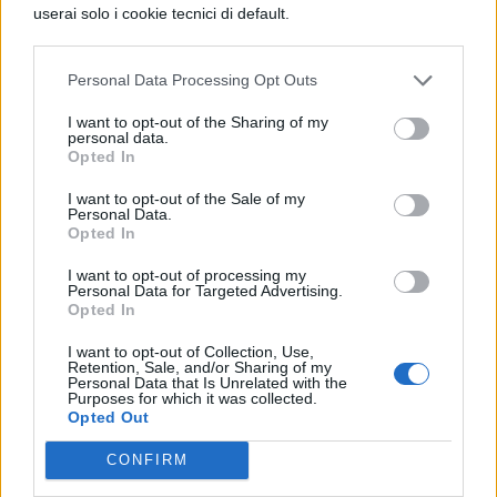
userai solo i cookie tecnici di default.
far trasferire fra Cristoforo. Per convincerlo,
Attilio espone, a proposito dello scontro tra
Personal Data Processing Opt Outs
il frate e don Rodrigo, una propria versione
I want to opt-out of the Sharing of my
dei fatti menzognera e calunniosa.
personal data.
Opted In
RIASSUNTO PROMESSI SPOSI:
I want to opt-out of the Sale of my
TUTTE LE FONTI
Personal Data.
Opted In
Hai bisogno di un aiuto per studiare e
I want to opt-out of processing my
Personal Data for Targeted Advertising.
approfondire I Promessi Sposi di Alessandro
Opted In
Manzoni? Qui potrai trovare tutte le risorse
I want to opt-out of Collection, Use,
Retention, Sale, and/or Sharing of my
e il materiale di cui hai bisogno:
Personal Data that Is Unrelated with the
Purposes for which it was collected.
Opted Out
Riassunto Promessi Sposi Capitolo 19
CONFIRM
Ti serve anche il riassunto del capitolo