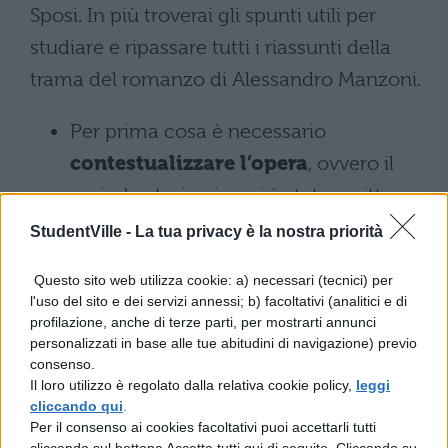
Sposi. In più troverai gli spunti utili per
studiare e ripassare tutti i riassunti della
trama del romanzo di Alessandro Manzoni.
Per prima cosa è necessario
contestualizzare l’opera
, ovvero il
periodo storico in cui è stato scritto,
con una breve nota biografica
StudentVille -
La tua privacy è la nostra priorità
dell’autore.
Questo sito web utilizza cookie: a) necessari (tecnici) per
l'uso del sito e dei servizi annessi; b) facoltativi (analitici e di
Si passa poi al
riassunto del
profilazione, anche di terze parti, per mostrarti annunci
romanzo
, sottolineando i dati salienti,
personalizzati in base alle tue abitudini di navigazione) previo
consenso.
gli eventi particolari della trama.
Il loro utilizzo è regolato dalla relativa cookie policy,
leggi
cliccando qui
.
Successivamente occorre analizzare i
Per il consenso ai cookies facoltativi puoi accettarli tutti
cliccando sul bottone Accetta tutti qui di seguito. Cliccando su