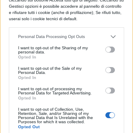
temi che caratterizzano i Promessi
Gestisci opzioni è possibile accedere al pannello di controllo
Sposi
: l’amore, la fede, la perenne lotta
e rifiutare tutti i cookie (anche di profilazione); Se rifiuti tutto,
userai solo i cookie tecnici di default.
tra bene e male, la giustizia sono alcuni
dei cardini caratterizzanti il romanzo e
Personal Data Processing Opt Outs
vanno sottolineati con una breve
I want to opt-out of the Sharing of my
spiegazione. È bene non trascurare
personal data.
Opted In
l’ambientazione e il tempo della
narrazione: i luoghi dove si svolge e il
I want to opt-out of the Sale of my
Personal Data.
tempo in cui avviene la vicenda e in
Opted In
quanto tempo questa si svolge.
I want to opt-out of processing my
Personal Data for Targeted Advertising.
Opted In
Si passa poi all’
analisi dei
I want to opt-out of Collection, Use,
personaggi
: si inizia dai due
Retention, Sale, and/or Sharing of my
Personal Data that Is Unrelated with the
protagonisti, per poi continuare con gli
Purposes for which it was collected.
Opted Out
altri personaggi che compaiono nella