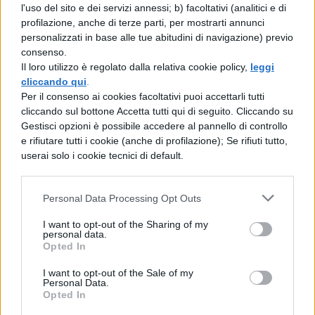
componente cerebrale non divisa in due
l'uso del sito e dei servizi annessi; b) facoltativi (analitici e di
profilazione, anche di terze parti, per mostrarti annunci
parti specularmente simmetriche : in essa
personalizzati in base alle tue abitudini di navigazione) previo
trova la sua sede l’ anima . Gli spiriti che
consenso.
Il loro utilizzo è regolato dalla relativa cookie policy,
leggi
provengono dagli organi sensoriali o dalle
cliccando qui
.
altre parti del corpo arrivano attraverso i
Per il consenso ai cookies facoltativi puoi accettarli tutti
cliccando sul bottone Accetta tutti qui di seguito. Cliccando su
nervi , visti come veri e propri conduttori
Gestisci opzioni è possibile accedere al pannello di controllo
idraulici , alla ghiandola pineale . Il
e rifiutare tutti i cookie (anche di profilazione); Se rifiuti tutto,
userai solo i cookie tecnici di default.
movimento che essi vi causano provoca la
fuoriuscita di altri spiriti i quali , attraverso
Personal Data Processing Opt Outs
nuovi nervi , mettono in moto determinate
I want to opt-out of the Sharing of my
parti del corpo senza l’ intervento della
personal data.
Opted In
volontà . Ma la ghiandola pineale può
I want to opt-out of the Sale of my
anche essere mossa direttamente dalla
Personal Data.
Opted In
volontà ( che é espressione della res