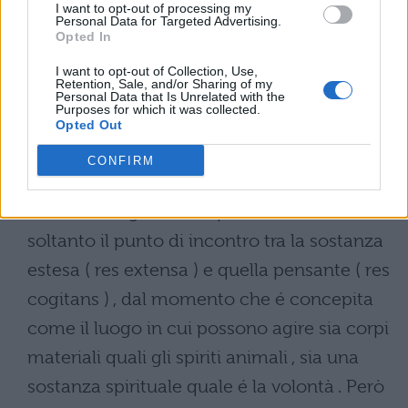
cogitans ) , che determina essa stessa ,
I want to opt-out of processing my
Personal Data for Targeted Advertising.
come causa prima e incausata ( causa sui )
Opted In
e quindi libera , l’ irradiazione degli spiriti
I want to opt-out of Collection, Use,
Retention, Sale, and/or Sharing of my
nei nervi e i conseguenti movimenti del
Personal Data that Is Unrelated with the
Purposes for which it was collected.
corpo . Ma così facendo Cartesio non
Opted Out
risolve definitivamente il problema del
CONFIRM
rapporto anima – corpo , bensì si limita a
rinviarlo : la ghiandola pineale indica infatti
soltanto il punto di incontro tra la sostanza
estesa ( res extensa ) e quella pensante ( res
cogitans ) , dal momento che é concepita
come il luogo in cui possono agire sia corpi
materiali quali gli spiriti animali , sia una
sostanza spirituale quale é la volontà . Però