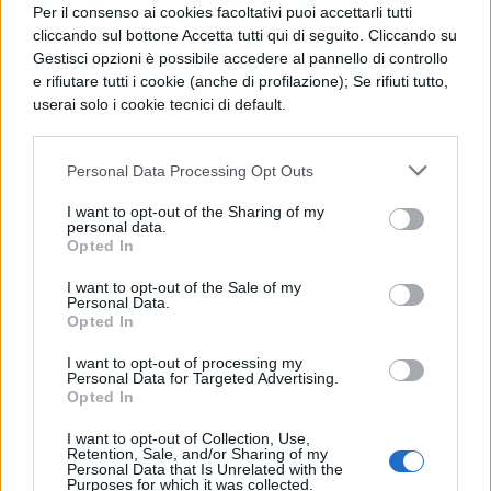
prima pietra dell’ evidenza per costruire il
Per il consenso ai cookies facoltativi puoi accettarli tutti
cliccando sul bottone Accetta tutti qui di seguito. Cliccando su
nuovo edificio del sapere , si rivelerebbe
Gestisci opzioni è possibile accedere al pannello di controllo
instabile . Ma Cartesio fa notare che il
e rifiutare tutti i cookie (anche di profilazione); Se rifiuti tutto,
userai solo i cookie tecnici di default.
rapporto tra pensare ed esistere é
immediatamente intuibile , non deve essere
Personal Data Processing Opt Outs
mediato da ragionamenti ( sillogismi ) ; é
I want to opt-out of the Sharing of my
immediato e subitamente coglibile al pari
personal data.
Opted In
della verità che 2 + 2 = 4 . Nessuno
I want to opt-out of the Sale of my
oserebbe pensare che 2 + 2 non é uguale a
Personal Data.
Opted In
4 così come nessuno oserebbe pensare che
ciò che pensa non esiste . La terza critica
I want to opt-out of processing my
Personal Data for Targeted Advertising.
mossa a Cartesio é che in realtà lui
Opted In
presenta il cogito ergo sum come punto di
I want to opt-out of Collection, Use,
Retention, Sale, and/or Sharing of my
partenza per la conoscenza certa , ma in
Personal Data that Is Unrelated with the
Purposes for which it was collected.