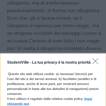
sillogismo , ma di averlo espresso ,
paradossalmente , in forma non sillogistica .
Ecco che , gli si faceva notare , se il
sillogismo é espresso per intero regge , ma
se vengono occultati dei passaggi ( come si
accusava Cartesio di aver fatto ) non regge
più ! In realtà il sillogismo completo doveva
essere : tutto ciò che pensa esiste ; io
StudentVille -
La tua privacy è la nostra priorità
penso ; dunque esisto . In altre parole ,
Cartesio prende per certo senza dimostrare
Questo sito web utilizza cookie: a) necessari (tecnici) per
che il fatto di pensare implichi una
l'uso del sito e dei servizi annessi; b) facoltativi (analitici e di
profilazione, anche di terze parti, per mostrarti annunci
esistenza ; Cartesio ha tolto dal cogito ergo
personalizzati in base alle tue abitudini di navigazione) previo
sum la premessa maggiore ( tutto ciò che
consenso.
Il loro utilizzo è regolato dalla relativa cookie policy,
leggi
pensa esiste ) e così il cogito ergo sum , la
cliccando qui
.