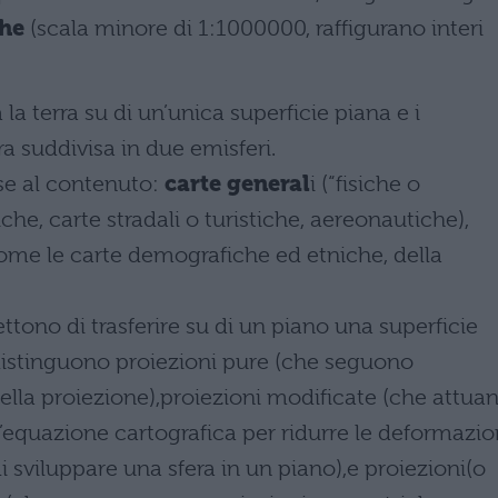
che
(scala minore di 1:1000000, raffigurano interi
la terra su di un’unica superficie piana e i
ra suddivisa in due emisferi.
ase al contenuto:
carte general
i (“fisiche o
che, carte stradali o turistiche, aereonautiche),
ome le carte demografiche ed etniche, della
tono di trasferire su di un piano una superficie
 distinguono proiezioni pure (che seguono
della proiezione),proiezioni modificate (che attua
ll’equazione cartografica per ridurre le deformazio
i sviluppare una sfera in un piano),e proiezioni(o