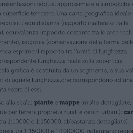
resentazioni ridotte, approssimate e simboliche 
superficie terrestre. Una carta geografica ideale
equisiti: equidistanza (rapporto inalterato tra le
a), equivalenza (rapporto costante tra le aree reali
mente), isogonia (conservazione della forma dell
rica esprime il rapporto tra l’unità di lunghezza
orrispondente lunghezza reale sulla superficie
cala grafica è costituita da un segmento, a sua vo
ori di uguale lunghezza,che corrispondono ad una
ta sopra di essi.
se alla scala:
piante
e
mappe
(molto dettagliate,
e per terreni,proprietà rurali e centri urbani);
car
ra 1:10000 e 1:150000, abbastanza dettagliate),
resa tra 1:150000 e 1:1000000, raffigurano regio