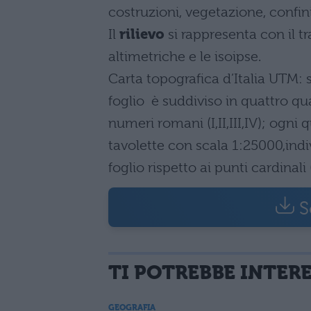
costruzioni, vegetazione, confini 
Il
rilievo
si rappresenta con il tra
altimetriche e le isoipse.
Carta topografica d’Italia UTM:
foglio è suddiviso in quattro q
numeri romani (I,II,III,IV); ogni
tavolette con scala 1:25000,ind
foglio rispetto ai punti cardinal
S
TI POTREBBE INTER
GEOGRAFIA