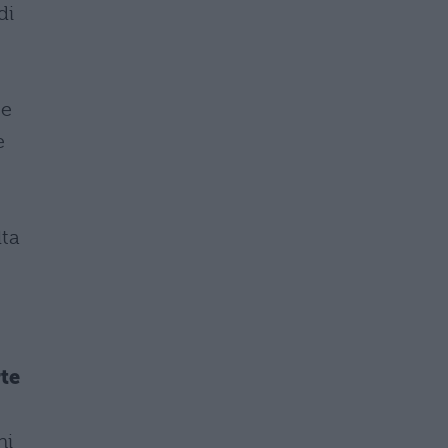
di
 e
e
lta
te
ni