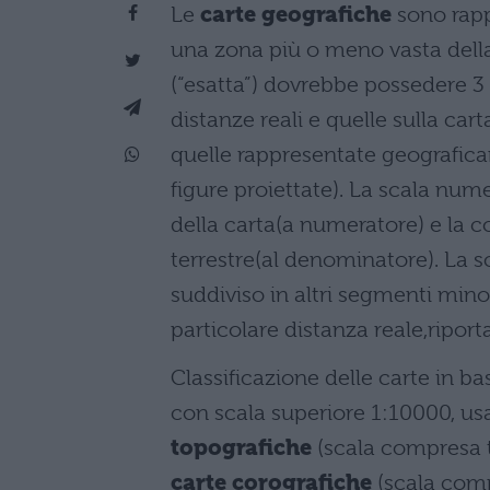
Le
carte geografiche
sono rapp
una zona più o meno vasta della 
(“esatta”) dovrebbe possedere 3 r
distanze reali e quelle sulla cart
quelle rappresentate geografica
figure proiettate). La scala nume
della carta(a numeratore) e la c
terrestre(al denominatore). La s
suddiviso in altri segmenti min
particolare distanza reale,riporta
Classificazione delle carte in ba
con scala superiore 1:10000, usat
topografiche
(scala compresa t
carte corografiche
(scala comp