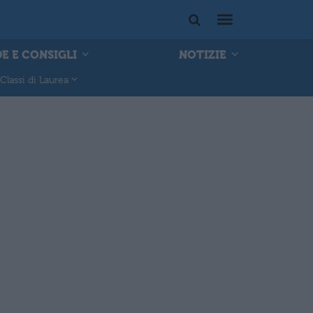
E E CONSIGLI
NOTIZIE
Classi di Laurea