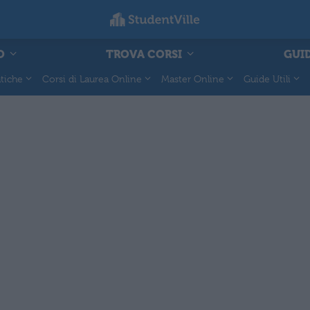
O
TROVA CORSI
GUID
tiche
Corsi di Laurea Online
Master Online
Guide Utili