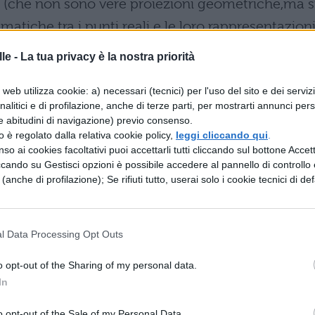
 (che non sono vere proiezioni geometriche,ma s
atiche tra i punti reali e le loro rappresentazion
le -
La tua privacy è la nostra priorità
(si proiettano i punti appartenenti a una porzione
web utilizza cookie: a) necessari (tecnici) per l'uso del sito e dei serviz
 un piano di una proiezione tangente a essa in un
analitici e di profilazione, anche di terze parti, per mostrarti annunci pers
e abitudini di navigazione) previo consenso.
ttiche che partono dal centro di proiezione,che s
zzo è regolato dalla relativa cookie policy,
leggi cliccando qui
.
colare al piano di proiezione); di sviluppo (si
so ai cookies facoltativi puoi accettarli tutti cliccando sul bottone Accetta
ccando su Gestisci opzioni è possibile accedere al pannello di controllo e
 geografico, di una parte o di tutta la superficie
e (anche di profilazione); Se rifiuti tutto, userai solo i cookie tecnici di def
 o conico che la avvolge).
iezione conforme di Mercatore è pseudo cilindrica
l Data Processing Opt Outs
ta al crescere della latitudine).
) convenzionali:
la rappresentazione conforme
o opt-out of the Sharing of my personal data.
trasversa di Mercatore) è pseudo cilindrica (il
In
gente all’equatore ma a un meridiano): equivalent
o opt-out of the Sale of my Personal Data.