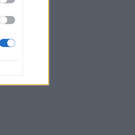
ni
ree
te
il
i
a