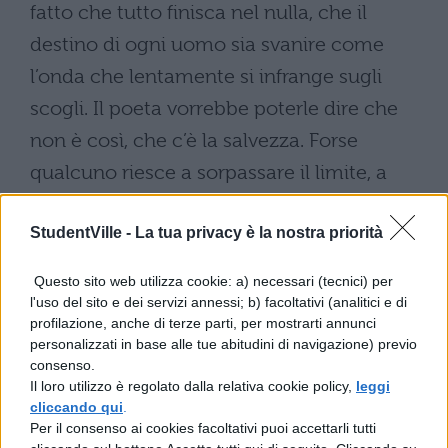
fatto che tutto finisca nel nulla, che il
destino di ogni uomo sia svanire come
l’onda che lentamente si infrange sugli
scogli. Il poeta vorrebbe poterle dire che
non è così, che c’è la salvezza. Forse
qualcuno riesce a sorpassare il limite, a
scoprire certezze per la vita, il senso delle
StudentVille -
La tua privacy è la nostra priorità
cose, a raggiungere il compimento della
sua umanità, della sua interiorità, non lui
Questo sito web utilizza cookie: a) necessari (tecnici) per
però.
l'uso del sito e dei servizi annessi; b) facoltativi (analitici e di
profilazione, anche di terze parti, per mostrarti annunci
Egli vorrebbe tuttavia, prima di arrendersi al
personalizzati in base alle tue abitudini di navigazione) previo
consenso.
suo destino, insegnarle una “via di fuga”
Il loro utilizzo è regolato dalla relativa cookie policy,
leggi
dalla dura realtà; ma sa che questa ipotesi
cliccando qui
.
Per il consenso ai cookies facoltativi puoi accettarli tutti
di salvezza è effimera come la spuma o