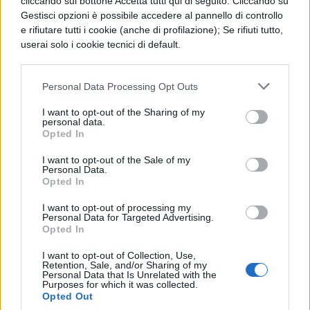
cliccando sul bottone Accetta tutti qui di seguito. Cliccando su
l’onda sul mare agitato. In uno slancio del
Gestisci opzioni è possibile accedere al pannello di controllo
e rifiutare tutti i cookie (anche di profilazione); Se rifiuti tutto,
cuore offre alla donna, quasi un pegno per
userai solo i cookie tecnici di default.
il destino perché la salvi, la sua piccola
speranza che Montale, stanco deluso, non
Personal Data Processing Opt Outs
sa più alimentare. Nella
casa sul mare
I want to opt-out of the Sharing of my
personal data.
forse finisce l’avventura di due anime. Il
Opted In
vero tema della lirica è da un lato l’urgenza
I want to opt-out of the Sale of my
che la vita sia un viaggio reale, colmo di
Personal Data.
Opted In
significato; dall’altra la contestazione
I want to opt-out of processing my
dolorosa che il viaggio non ha altro esito
Personal Data for Targeted Advertising.
Opted In
che il nulla, perché il tempo distrugge
I want to opt-out of Collection, Use,
tutto; le cose svaniscono come parvenze, si
Retention, Sale, and/or Sharing of my
Personal Data that Is Unrelated with the
perdono le aspirazioni, le attese, le
Purposes for which it was collected.
Opted Out
memorie, e il cuore, deluso, non è più