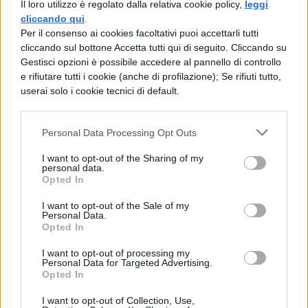
Il loro utilizzo è regolato dalla relativa cookie policy,
leggi
a settentrione infauste; quindi, portato il
cliccando qui
.
Per il consenso ai cookies facoltativi puoi accettarli tutti
lituo nella sinistra e posta la destra sul capo
cliccando sul bottone Accetta tutti qui di seguito. Cliccando su
di Numa, fece questa preghiera: «Padre
Gestisci opzioni è possibile accedere al pannello di controllo
e rifiutare tutti i cookie (anche di profilazione); Se rifiuti tutto,
Giove, se è volere divino che questo Numa
userai solo i cookie tecnici di default.
Pompilio, di cui io tengo il capo, sia re di
Roma, mostraci dei segni sicuri tra quei
Personal Data Processing Opt Outs
confini che ho tracciato!». Poi enunciò gli
I want to opt-out of the Sharing of my
personal data.
auspici che desiderava fossero inviati da
Opted In
Giove. Una volta ricevutili (lett. essendo
I want to opt-out of the Sale of my
stati essi [= gli auspici] inviati), Numa,
Personal Data.
Opted In
dichiarato re, scese dallo spiazzo
I want to opt-out of processing my
consacrato.
Personal Data for Targeted Advertising.
Opted In
I want to opt-out of Collection, Use,