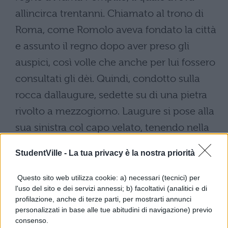
allincirca trentanni. Chiamato al trono di
Roma, come Romolo aveva fondato la città
e assunto il regno dopo aver preso gli
auspici, così volle che anche per lui fossero
consultati gli dèi. Quindi, condotto sulla
rocca dallaugure, sedette su di una pietra
rivolto a mezzogiorno. Laugure si pose alla
sua sinistra col capo velato, tenendo nella
mano destra un bastone ricurvo senza nodi,
StudentVille -
La tua privacy è la nostra priorità
che chiamarono lituo. Quando poi, rivolto
lo sguardo alla città e alla campagna,
Questo sito web utilizza cookie: a) necessari (tecnici) per
l'uso del sito e dei servizi annessi; b) facoltativi (analitici e di
invocò gli dèi, divise le zone (del cielo) da
profilazione, anche di terze parti, per mostrarti annunci
oriente a occidente e specificò che le zone
personalizzati in base alle tue abitudini di navigazione) previo
consenso.
verso mezzogiorno erano favorevoli, quelle