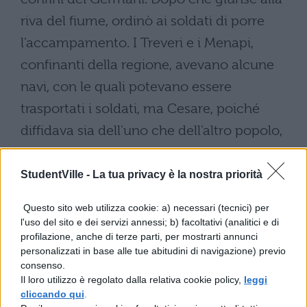
riva del fiume, ordinò ai soldati di porre
l'accampamento. I Treveri e i Menapi,
confinanti della regione, avevano alcune
navi, con le quali potevano essere
trasportati i soldati, ma Cesare, poiché
diffidava sia dell'uno che dell'altro popolo,
decide di unire le rive del fiume con un
ponte. Ordinò che subito fosse raccolta
StudentVille -
La tua privacy è la nostra priorità
legna e qualunque cosa era necessaria alla
Questo sito web utilizza cookie: a) necessari (tecnici) per
costruzione e affidò a ciascuno dei soldati
l'uso del sito e dei servizi annessi; b) facoltativi (analitici e di
profilazione, anche di terze parti, per mostrarti annunci
qualche incarico. Terminata in breve tempo
personalizzati in base alle tue abitudini di navigazione) previo
l'opera, Cesare trasferì l'esercito attraverso il
consenso.
Il loro utilizzo è regolato dalla relativa cookie policy,
leggi
Reno e, lasciato un saldo presidio su
cliccando qui
.
ciascuna parte del ponte, si diresse verso i