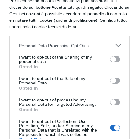
Per il consenso ai cookies facoltativi puoi accettarli tutti
cliccando sul bottone Accetta tutti qui di seguito. Cliccando su
confini dei Sigambri. Nel frattempo, da
Gestisci opzioni è possibile accedere al pannello di controllo
molte città, giunsero da lui ambasciatori
e rifiutare tutti i cookie (anche di profilazione); Se rifiuti tutto,
userai solo i cookie tecnici di default.
per chiedere la pace. Avendo però udito
che i Suebi, la popolazione più bellicosa fra
Personal Data Processing Opt Outs
tutti i Germani, erano nascosti nelle foreste,
I want to opt-out of the Sharing of my
mise a ferro a fuoco i loro villaggi e i loro
personal data.
Opted In
campi. Poi, trascorsi oltre il Reno diciotto
giorni, riportò le legioni in Gallia e ordinò
I want to opt-out of the Sale of my
Personal Data.
che il ponte fosse distrutto.
Opted In
I want to opt-out of processing my
Personal Data for Targeted Advertising.
Opted In
I want to opt-out of Collection, Use,
Retention, Sale, and/or Sharing of my
Personal Data that Is Unrelated with the
Purposes for which it was collected.