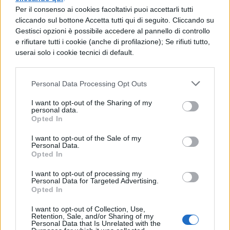
Per il consenso ai cookies facoltativi puoi accettarli tutti
presso di lui all'accampamento, sia per
cliccando sul bottone Accetta tutti qui di seguito. Cliccando su
domandare perdono di aver attaccato il
Gestisci opzioni è possibile accedere al pannello di controllo
e rifiutare tutti i cookie (anche di profilazione); Se rifiuti tutto,
giorno prima, sia per chiedere con
userai solo i cookie tecnici di default.
l'inganno (fallendo) un'altra tregua. Cesare,
lieto che gli si fossero offerti, pensò di
Personal Data Processing Opt Outs
doverli trattenere, portò fuori
I want to opt-out of the Sharing of my
personal data.
dall'accampamento tutte le truppe e ordinò
Opted In
che la cavalleria chiudesse lo
I want to opt-out of the Sale of my
schieramento, in quanto la riteneva ancora
Personal Data.
Opted In
scossa dal recente scontro.
I want to opt-out of processing my
Personal Data for Targeted Advertising.
Opted In
I want to opt-out of Collection, Use,
Retention, Sale, and/or Sharing of my
Personal Data that Is Unrelated with the