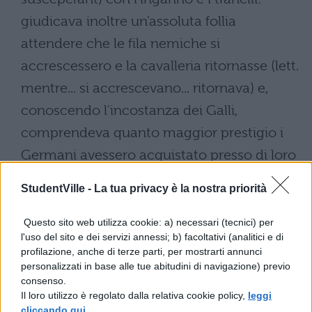
giudicava inoltre un'assoluta follia
attendere che le fila nemiche si
accrescessero e la cavalleria ritornasse (lett.
mentre... si accrescevano... ritornava) e,
conoscendo l'incostanza dei Galli,
comprendeva quanto maggior prestigio i
Germani avessero acquistato presso di loro
con questa sola battaglia. Appena prese tali
StudentVille -
La tua privacy è la nostra priorità
risoluzioni, si presentò un'occasione
favorevolissima: la mattina del giorno dopo
Questo sito web utilizza cookie: a) necessari (tecnici) per
l'uso del sito e dei servizi annessi; b) facoltativi (analitici e di
i Germani, persistendo nella (lett. usando la
profilazione, anche di terze parti, per mostrarti annunci
medesima) slealtà e nell'inganno, condotti
personalizzati in base alle tue abitudini di navigazione) previo
consenso.
con sé tutti i capi e gli anziani (maiores
Il loro utilizzo è regolato dalla relativa cookie policy,
leggi
natu), si presentarono in gran numero
cliccando qui
.