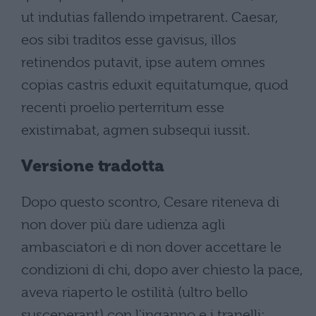
ut indutias fallendo impetrarent. Caesar,
eos sibi traditos esse gavisus, illos
retinendos putavit, ipse autem omnes
copias castris eduxit equitatumque, quod
recenti proelio perterritum esse
existimabat, agmen subsequi iussit.
Versione tradotta
Dopo questo scontro, Cesare riteneva di
non dover più dare udienza agli
ambasciatori e di non dover accettare le
condizioni di chi, dopo aver chiesto la pace,
aveva riaperto le ostilità (ultro bello
susceperant) con l'inganno e i tranelli: