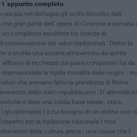
per l´appunto completo
a più nel dettaglio gli scritti filosofici dell’
o che gran parte dell’ opera di Cicerone é pervasa
di un complesso equilibrio tra istanze di
onservazione dei valori tradizionali . Dietro la
ate si profila una società attraversata da spinte
l’ afflusso di ricchezze dai paesi conquistati ha da
proponibile la rigida moralità delle origini ; ma
i valori che avevano fatto la grandezza di Roma
avvivenza dello stato repubblicano . D’ altronde lo
sofiche é dare una solida base ideale , etica ,
 gli optimates ) il cui bisogno di un ordine non si
il rispetto per la tradizione nazionale ( mos
rbimento della cultura greca ; una classe che l’