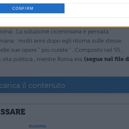
cato si pronuncia in favore di una sintesi di
CONFIRM
ura filosofica ) , quest’ ultima ritenuta necessaria
orale dell’ oratore : l’ eloquenza priva di sapient
 rovina . La soluzione ciceroniana é pensata
mana : molti anni dopo egli ritorna sulle stesse
elle sue opere ” più curate ” . Composto nel 55 ,
a vita politica , mentre Roma era
(segue nel file 
carica il contenuto
ESSARE
FILOSOFIA