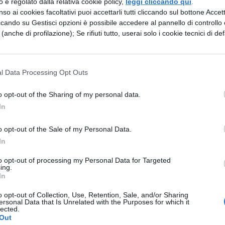
zzo è regolato dalla relativa cookie policy,
leggi cliccando qui
.
patria e della famiglia . Il dovere dei boni é quello
so ai cookies facoltativi puoi accettarli tutti cliccando sul bottone Accetta
 nel perseguimento dei propri interessi privati a
ccando su Gestisci opzioni è possibile accedere al pannello di controllo e
e (anche di profilazione); Se rifiuti tutto, userai solo i cookie tecnici di def
si devono fornire un sostegno attivo agli uomini
o causa . Il progetto di concordia dei ceti abbienti
he Cicerone ne diede , significò in ogni caso un
l Data Processing Opt Outs
ovvio che i boni preferirono in ogni caso tutelare
o opt-out of the Sharing of my personal data.
nome del superiore interesse della collettività , la
In
ll’ epoca dominanti la scena politica romana . Tutta
o opt-out of the Sale of my Personal Data.
o comprende anche altre questioni : da tempo si
In
e dovesse accontentarsi della conoscenza di un
to opt-out of processing my Personal Data for Targeted
 o gli fosse invece necessaria una vasta cultura n
ing.
In
a e della storia . In gioventù Cicerone aveva iniziato
o opt-out of Collection, Use, Retention, Sale, and/or Sharing
tatello di retorica , il De inventione ( inventio ind
ersonal Data that Is Unrelated with the Purposes for which it
lected.
rte dell’ oratore ) . Un interesse particolare rivest
Out