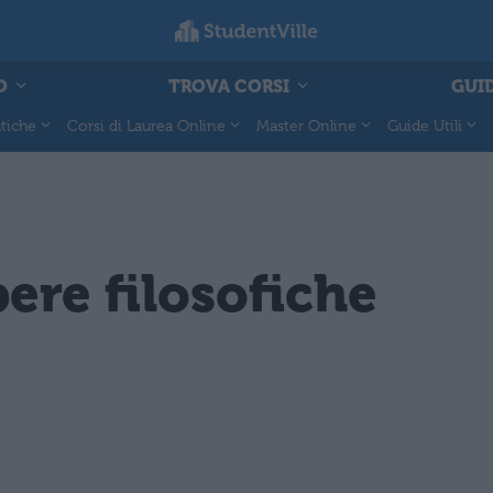
O
TROVA CORSI
GUID
tiche
Corsi di Laurea Online
Master Online
Guide Utili
ere filosofiche