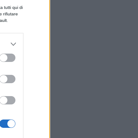
 tutti qui di
 rifiutare
ault.
 ,
 i
via
el
 ,
ica
e