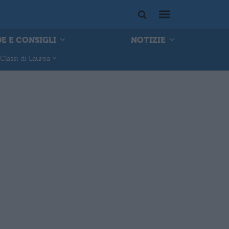
E E CONSIGLI
NOTIZIE
Classi di Laurea