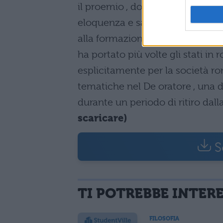
il proemio , dove il giovane avvo
eloquenza e sapientia ( cioè cult
alla formazione della coscienza m
ha portato più volte gli stati in
esplicitamente per la società ro
tematiche nel De oratore , una d
durante un periodo di ritiro dall
scaricare)
S
TI POTREBBE INTER
FILOSOFIA