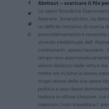
Abstract – scaricare il file 
Le opere filosofiche Esaminiamo or
Arpinate . Innanzitutto , va dett
un difficile tentativo di ricerca 
ammodernamento e necessità di c
vicenda intellettuale dell’ Arpin
contrastanti , spesso laceranti : 
tempo reso anacronisticamente im
veloce distacco dalle virtù e da
mette ora in forse la stessa sopr
scopo stesso delle sue opere filo
politica a una classe dominante (
traduca in ottuse chiusure , cui 
maiorum ) non impedisca l’ asso