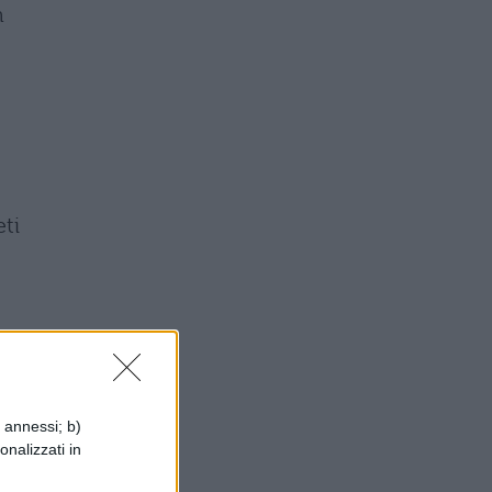
m
eti
a
i
i annessi; b)
e
onalizzati in